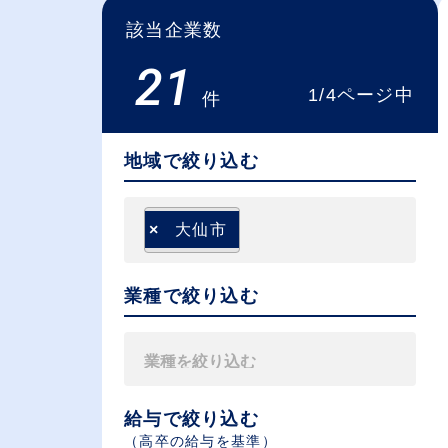
該当企業数
21
1/4ページ中
件
地域で絞り込む
×
大仙市
業種で絞り込む
給与で絞り込む
（⾼卒の給与を基準）