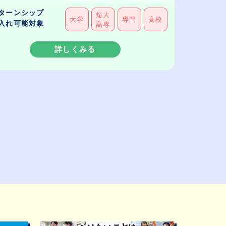
ターンシップ
短大
大学
専門
高校
入れ可能対象
高専
詳しくみる