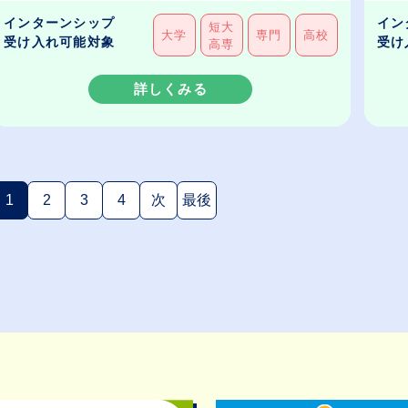
インターンシップ
イン
短大
大学
専門
高校
受け入れ可能対象
受け
高専
詳しくみる
1
2
3
4
次
最後
(現在のページ)