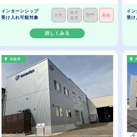
インターンシップ
イン
短大
大学
専門
高校
受け入れ可能対象
受け
高専
詳しくみる
大仙市
土