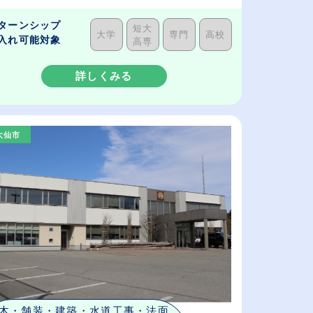
ターンシップ
短大
大学
専門
高校
入れ可能対象
高専
詳しくみる
大仙市
木・舗装・建築・水道工事・法面