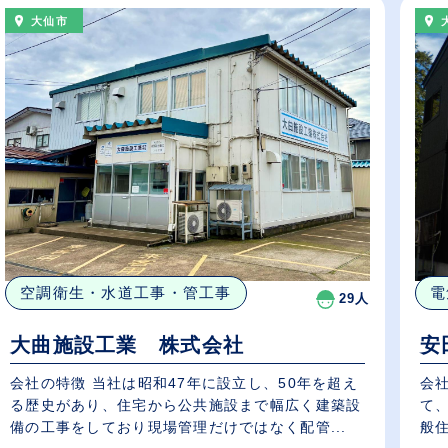
大仙市
空調衛生・水道工事・管工事
電
29人
大曲施設工業 株式会社
安
会社の特徴 当社は昭和47年に設立し、50年を超え
会
る歴史があり、住宅から公共施設まで幅広く建築設
て
備の工事をしており現場管理だけではなく配管...
般住