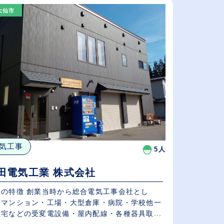
（⾼卒の給与を基準）
大仙市
従業員が多い順
休日数が多い順
気工事
5人
田電気工業 株式会社
社の特徴 創業当時から総合電気工事会社とし
、マンション・工場・大型倉庫・病院・学校他一
宅などの受変電設備・屋内配線・各種器具取...