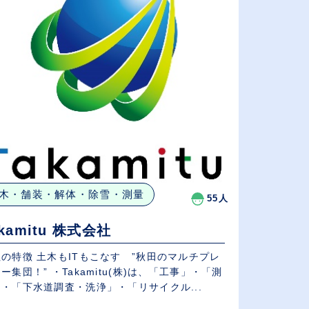
木・舗装・解体・除雪・測量
55人
akamitu 株式会社
の特徴 土木もITもこなす ”秋田のマルチプレ
ー集団！” ・Takamitu(株)は、「工事」・「測
・「下水道調査・洗浄」・「リサイクル...