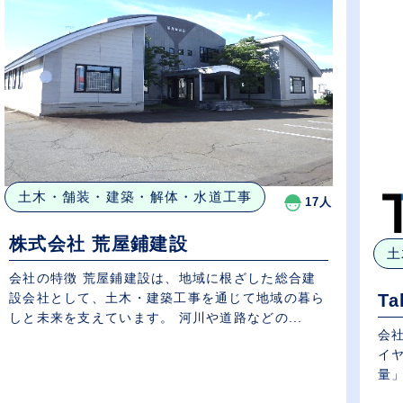
土木・舗装・建築・解体・水道工事
17人
株式会社 荒屋鋪建設
土
会社の特徴 荒屋鋪建設は、地域に根ざした総合建
T
設会社として、土木・建築工事を通じて地域の暮ら
しと未来を支えています。 河川や道路などの...
会社
イヤ
量」