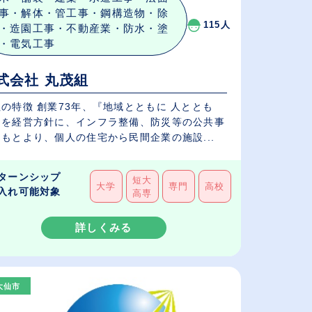
事・解体・管工事・鋼構造物・除
115人
・造園工事・不動産業・防水・塗
・電気工事
式会社 丸茂組
73年、『地域とともに 人ととも
』を経営方針に、インフラ整備、防災等の公共事
もとより、個人の住宅から民間企業の施設...
ターンシップ
短大
大学
専門
高校
入れ可能対象
高専
詳しくみる
大仙市