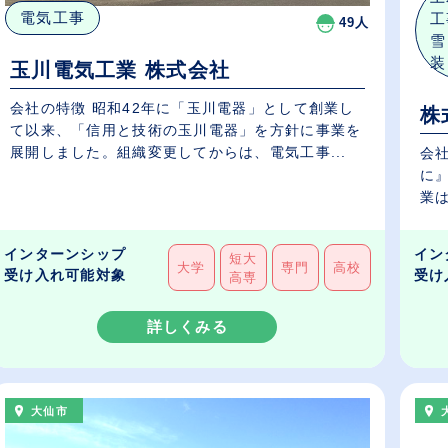
電気工事
工
49人
雪
装
玉川電気工業 株式会社
会社の特徴 昭和42年に「玉川電器」として創業し
株
て以来、「信用と技術の玉川電器」を方針に事業を
展開しました。組織変更してからは、電気工事...
会社の特徴 創業
に
業は
インターンシップ
イン
短大
大学
専門
高校
受け入れ可能対象
受け
高専
詳しくみる
大仙市