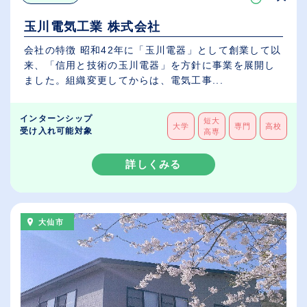
玉川電気工業 株式会社
会社の特徴 昭和42年に「玉川電器」として創業して以
来、「信用と技術の玉川電器」を方針に事業を展開し
ました。組織変更してからは、電気工事...
インターンシップ
短大
大学
専門
高校
受け入れ可能対象
高専
詳しくみる
大仙市