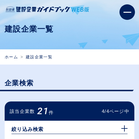
建設企業一覧
ホーム
建設企業一覧
企業検索
21
該当企業数
4/4ページ中
件
絞り込み検索