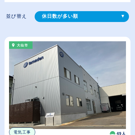
並び替え
休日数が多い順
登録⽇順
給与が高い順
大仙市
（⾼卒の給与を基準）
従業員が多い順
電気工事
49人