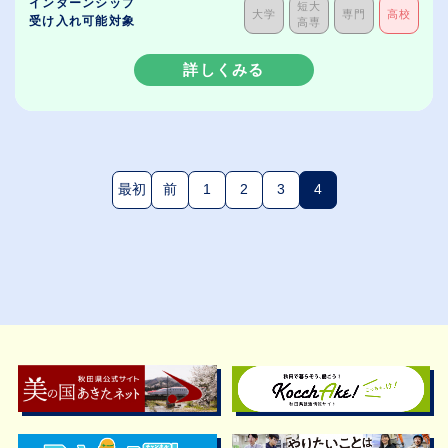
インターンシップ
短大
大学
専門
高校
受け入れ可能対象
高専
詳しくみる
最初
前
1
2
3
4
(現在のページ)