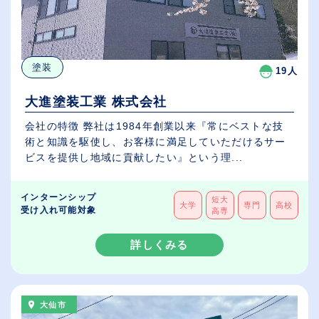
塗装
19人
大進塗装工業 株式会社
会社の特徴 弊社は1984年創業以来『常にベストな技
術と知識を駆使し、お客様に満足していただけるサー
ビスを提供し地域に貢献したい』という理...
インターンシップ
短大
大学
専門
高校
受け入れ可能対象
高専
詳しくみる
大仙市