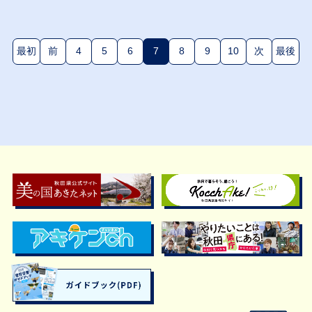
最初
前
4
5
6
7
8
9
10
次
最後
(現在のページ)