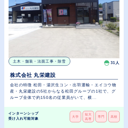
土木・舗装・法面工事・除雪
31人
株式会社 丸栄建設
会社の特徴 松田・湯沢生コン・出羽運輸・エイコウ物
産・丸栄建設の5社からなる松田グループの1社で、グ
ループ全体で約150名の従業員がいて、横...
インターンシップ
短大
大学
専門
高校
受け入れ可能対象
高専