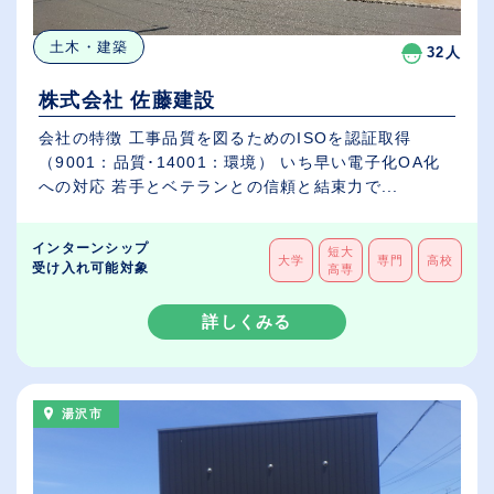
土木・建築
32人
株式会社 佐藤建設
会社の特徴 工事品質を図るためのISOを認証取得
（9001：品質･14001：環境） いち早い電子化OA化
への対応 若手とベテランとの信頼と結束力で...
インターンシップ
短大
大学
専門
高校
受け入れ可能対象
高専
詳しくみる
湯沢市