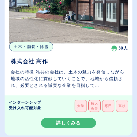
土木・舗装・除雪
30人
株式会社 高作
会社の特徴 私共の会社は、土木の魅力を発信しながら
地域の活性化に貢献していくことで、地域から信頼さ
れ、必要とされる誠実な企業を目指して...
インターンシップ
短大
大学
専門
高校
受け入れ可能対象
高専
詳しくみる