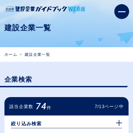
建設企業一覧
ホーム
建設企業一覧
企業検索
74
該当企業数
7/13ページ中
件
絞り込み検索