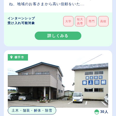
ね、地域のお客さまから高い信頼をいた...
インターンシップ
短大
大学
専門
高校
受け入れ可能対象
高専
詳しくみる
横手市
土木・舗装・解体・除雪
30人