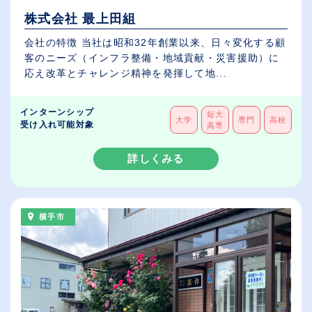
株式会社 最上田組
会社の特徴 当社は昭和32年創業以来、日々変化する顧
客のニーズ（インフラ整備・地域貢献・災害援助）に
応え改革とチャレンジ精神を発揮して地...
インターンシップ
短大
大学
専門
高校
受け入れ可能対象
高専
詳しくみる
横手市