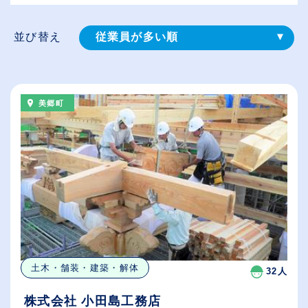
並び替え
従業員が多い順
登録⽇順
給与が高い順
美郷町
（⾼卒の給与を基準）
休日数が多い順
土木・舗装・建築・解体
32人
株式会社 小田島工務店