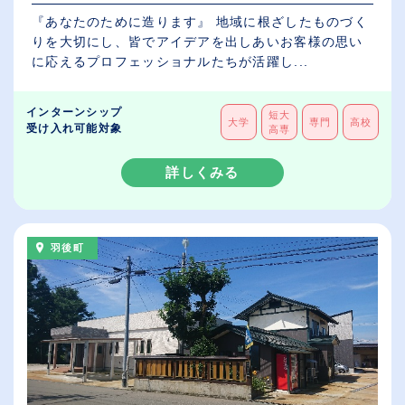
『あなたのために造ります』 地域に根ざしたものづく
りを大切にし、皆でアイデアを出しあいお客様の思い
に応えるプロフェッショナルたちが活躍し...
インターンシップ
短大
大学
専門
高校
受け入れ可能対象
高専
詳しくみる
羽後町