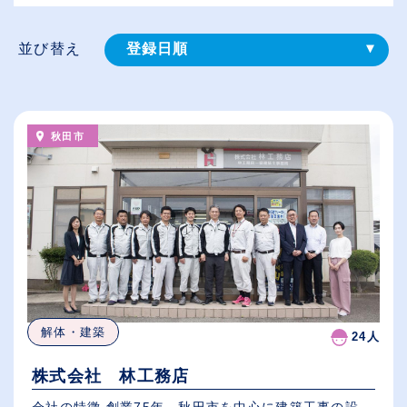
並び替え
登録⽇順
給与が高い順
（⾼卒の給与を基準）
秋田市
従業員が多い順
休日数が多い順
解体・建築
24人
株式会社 林工務店