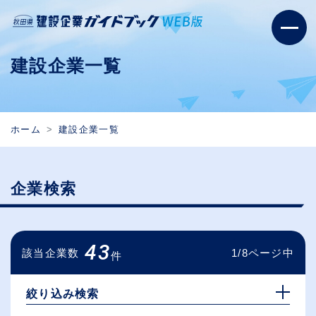
建設企業一覧
ホーム
建設企業一覧
企業検索
43
該当企業数
1/8ページ中
件
絞り込み検索