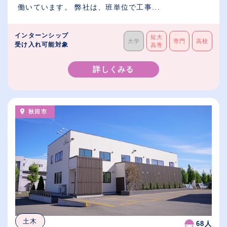
働いています。 弊社は、班単位で工事...
インターンシップ
短大
大学
専門
高校
受け入れ可能対象
高専
詳しくみる
秋田市
土木
68人