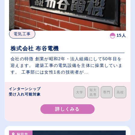
電気工事
15人
株式会社 布谷電機
会社の特徴 創業が昭和2年・法人組織にして50年目を
迎えます。 建築工事の電気設備を主体に操業していま
す。 工事部には女性1名の技術者が...
インターンシップ
短大
大学
専門
高校
受け入れ可能対象
高専
詳しくみる
秋田市