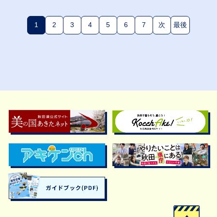
1
2
3
4
5
6
7
次
最後
(現在のページ)