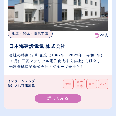
建築・解体・電気工事
28人
日本海建設電気 株式会社
会社の特徴 沿革 創業は1967年、2023年（令和5年）
10月に三菱マテリアル電子化成株式会社から独立し、
光洋機械産業株式会社のグループ会社とし...
インターンシップ
短大
大学
専門
高校
受け入れ可能対象
高専
詳しくみる