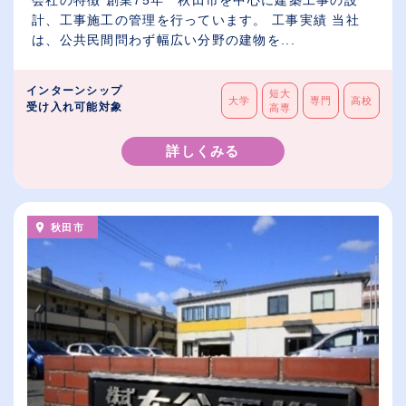
会社の特徴 創業75年 秋田市を中心に建築工事の設
計、工事施工の管理を行っています。 工事実績 当社
は、公共民間問わず幅広い分野の建物を...
インターンシップ
短大
大学
専門
高校
受け入れ可能対象
高専
詳しくみる
秋田市