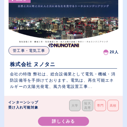
管工事・電気工事
20人
株式会社 ヌノタニ
会社の特徴 弊社は、総合設備業として電気・機械・消
防設備等を手掛けております。電気は、再生可能エネ
ルギーの太陽光発電、風力発電設置工事...
インターンシップ
短大
大学
専門
高校
受け入れ可能対象
高専
詳しくみる