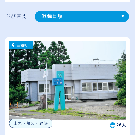
並び替え
登録⽇順
給与が高い順
（⾼卒の給与を基準）
三種町
従業員が多い順
休日数が多い順
土木・舗装・建築
26人