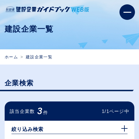
建設企業一覧
ホーム
建設企業一覧
企業検索
3
該当企業数
1/1ページ中
件
絞り込み検索