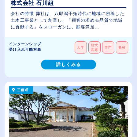
株式会社 石川組
会社の特徴 弊社は、八郎潟干拓時代に地域に密着した
土木工事業として創業し、「顧客の求める品質で地域
に貢献する」をスローガンに、顧客満足...
インターンシップ
短大
大学
専門
高校
受け入れ可能対象
高専
詳しくみる
三種町