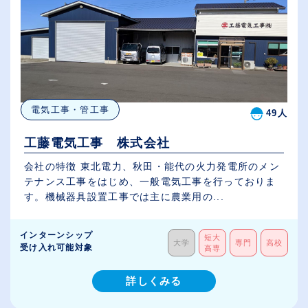
電気工事・管工事
49人
工藤電気工事 株式会社
会社の特徴 東北電力、秋田・能代の火力発電所のメン
テナンス工事をはじめ、一般電気工事を行っておりま
す。機械器具設置工事では主に農業用の...
インターンシップ
短大
大学
専門
高校
受け入れ可能対象
高専
詳しくみる