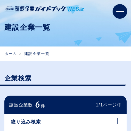
建設企業一覧
ホーム
建設企業一覧
企業検索
6
該当企業数
1/1ページ中
件
絞り込み検索