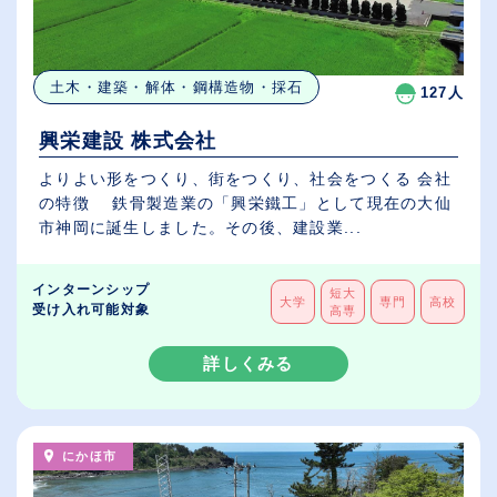
土木・建築・解体・鋼構造物・採石
127人
興栄建設 株式会社
よりよい形をつくり、街をつくり、社会をつくる 会社
の特徴 鉄骨製造業の「興栄鐵工」として現在の大仙
市神岡に誕生しました。その後、建設業...
インターンシップ
短大
大学
専門
高校
受け入れ可能対象
高専
詳しくみる
にかほ市