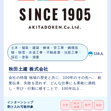
土木・舗装・建築・解体・管工事・鋼構造
物・除雪・水道工事・不動産業・法面工事・
116人
採石・塗装・測量
秋田土建 株式会社
会社の特徴 地域の歴史と共に、100年のその先へ。 創
業以来、失敗を恐れず、どんな仕事にも果敢に挑戦
し・学び・行動に移すことで、100年以上...
インターンシップ
短大
大学
専門
高校
受け入れ可能対象
高専