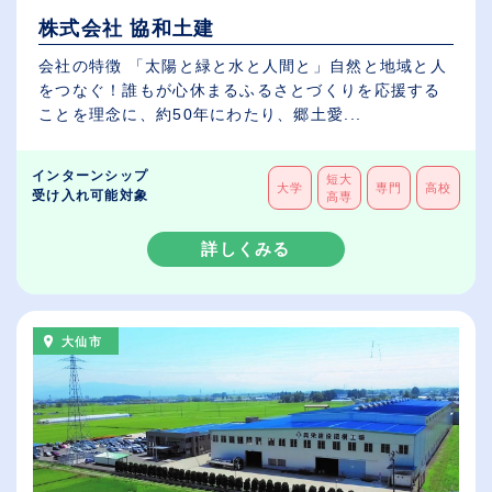
株式会社 協和土建
会社の特徴 「太陽と緑と水と人間と」自然と地域と人
をつなぐ！誰もが心休まるふるさとづくりを応援する
ことを理念に、約50年にわたり、郷土愛...
インターンシップ
短大
大学
専門
高校
受け入れ可能対象
高専
詳しくみる
大仙市