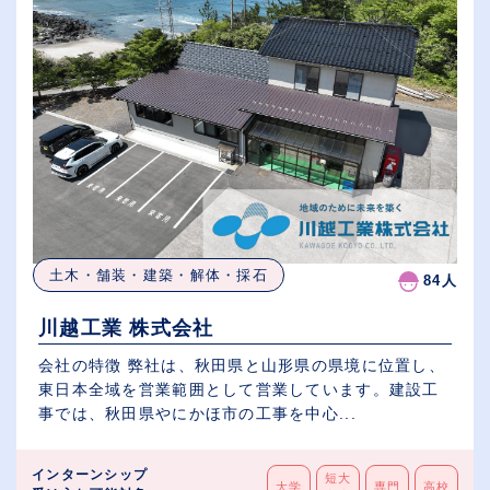
土木・舗装・建築・解体・採石
84人
川越工業 株式会社
会社の特徴 弊社は、秋田県と山形県の県境に位置し、
東日本全域を営業範囲として営業しています。建設工
事では、秋田県やにかほ市の工事を中心...
インターンシップ
短大
大学
専門
高校