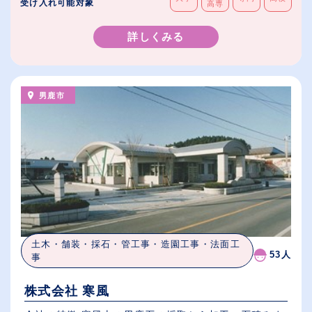
受け入れ可能対象
高専
詳しくみる
男鹿市
土木・舗装・採石・管工事・造園工事・法面工
53人
事
株式会社 寒風