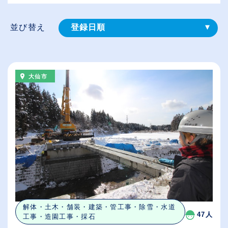
並び替え
登録⽇順
給与が高い順
（⾼卒の給与を基準）
大仙市
従業員が多い順
休日数が多い順
解体・土木・舗装・建築・管工事・除雪・水道
47人
工事・造園工事・採石