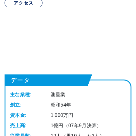
アクセス
データ
主な業種:
測量業
創立:
昭和54年
資本金:
1,000万円
売上高:
1億円（07年9月決算）
従業員数:
12人（男10人、女2人）