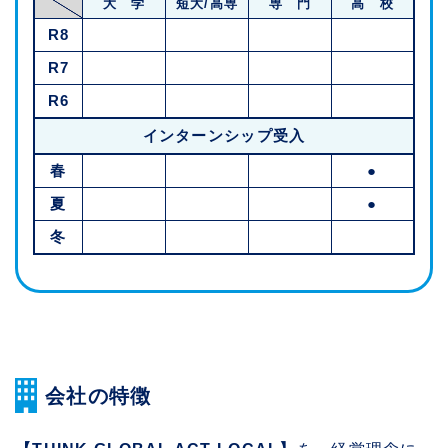
大 学
短大/高専
専 門
高 校
R8
R7
R6
インターンシップ受入
春
●
夏
●
冬
会社の特徴