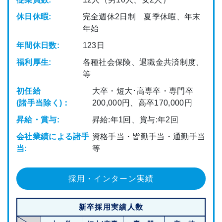
休日休暇:
完全週休2日制 夏季休暇、年末
年始
年間休日数:
123日
福利厚生:
各種社会保険、退職金共済制度、
等
初任給
大卒・短大･高専卒・専門卒
(諸手当除く)：
200,000円、高卒170,000円
昇給・賞与:
昇給:年1回、賞与:年2回
会社業績による諸手
資格手当・皆勤手当・通勤手当
当:
等
採用・インターン実績
新卒採用実績人数