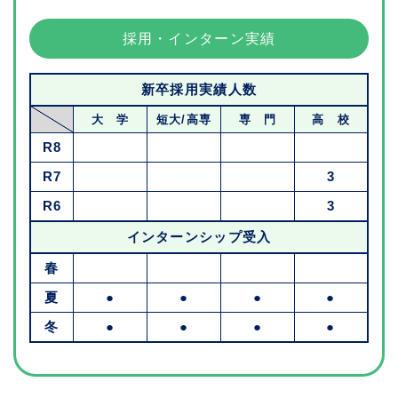
採用・インターン実績
新卒採用実績人数
大 学
短大/高専
専 門
高 校
R8
R7
3
R6
3
インターンシップ受入
春
夏
●
●
●
●
冬
●
●
●
●