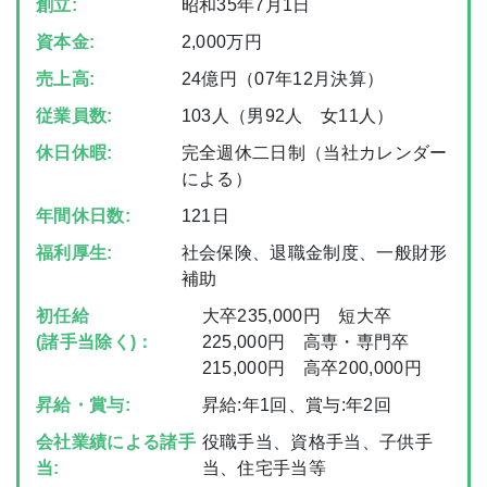
創立:
昭和35年7月1日
資本金:
2,000万円
売上高:
24億円（07年12月決算）
従業員数:
103人（男92人 女11人）
休日休暇:
完全週休二日制（当社カレンダー
による）
年間休日数:
121日
福利厚生:
社会保険、退職金制度、一般財形
補助
初任給
大卒235,000円 短大卒
(諸手当除く)：
225,000円 高専・専門卒
215,000円 高卒200,000円
昇給・賞与:
昇給:年1回、賞与:年2回
会社業績による諸手
役職手当、資格手当、子供手
当:
当、住宅手当等