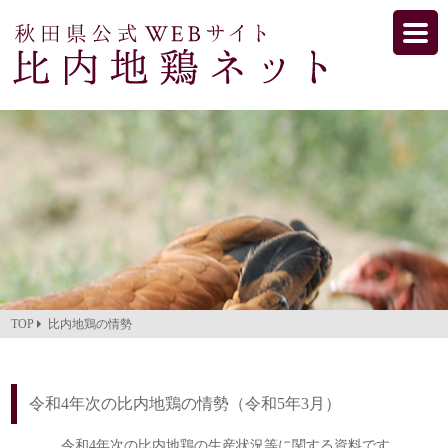
TOP
比内地鶏の情勢
令和4年次の比内地鶏の情勢（令和5年3月）
令和4年次の比内地鶏の生産状況等に関する資料です。