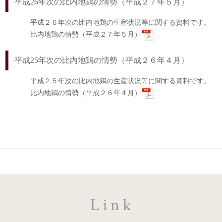
平成26年次の比内地鶏の情勢（平成２７年５月）
平成２６年次の比内地鶏の生産状況等に関する資料です。
比内地鶏の情勢（平成２７年５月）
平成25年次の比内地鶏の情勢（平成２６年４月）
平成２５年次の比内地鶏の生産状況等に関する資料です。
比内地鶏の情勢（平成２６年４月）