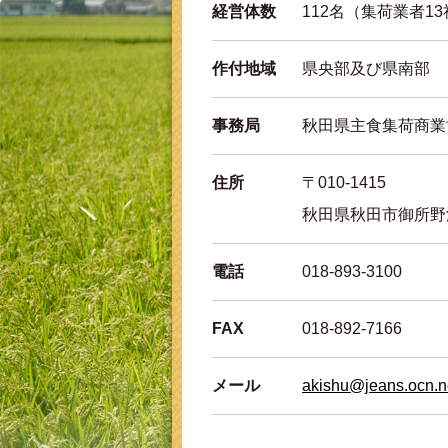
経営体数
112名（集荷業者1
作付地域
県央部及び県南部
事務局
秋田県主食集荷商業
住所
〒010-1415
秋田県秋田市御所野湯
電話
018-893-3100
FAX
018-892-7166
メール
akishu@jeans.ocn.n