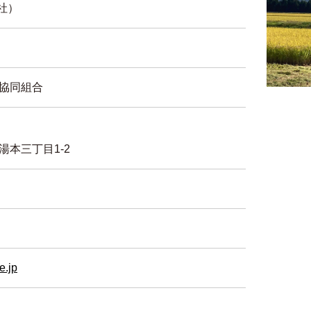
3社）
協同組合
本三丁目1-2
e.jp