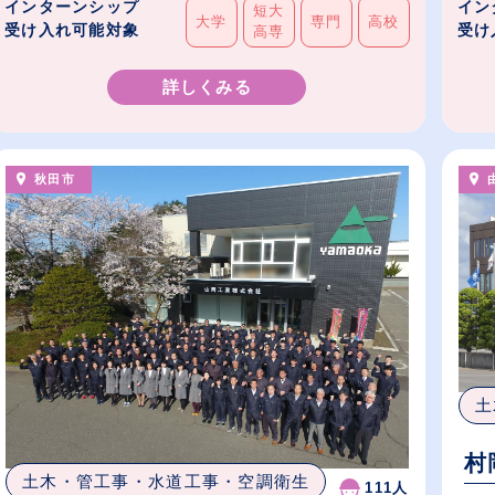
インターンシップ
イン
短大
大学
専門
高校
受け入れ可能対象
受け
高専
詳しくみる
秋田市
土
村
土木・管工事・水道工事・空調衛生
111人