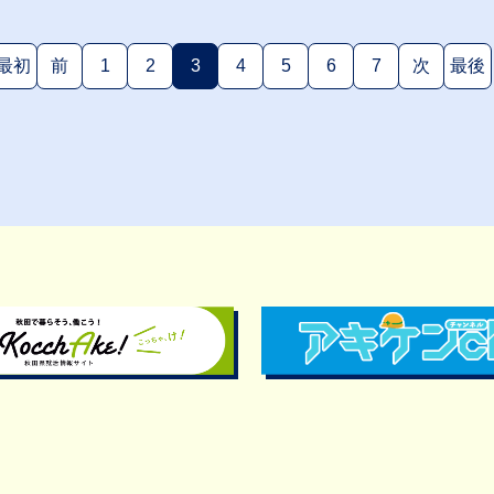
最初
前
1
2
3
4
5
6
7
次
最後
(現在のページ)