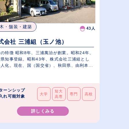
木・舗装・建築
43人
式会社 三浦組（玉ノ池）
の特徴 昭和8年、三浦萬治が創業。昭和24年、
田県知事登録。昭和43年、株式会社三浦組とし
人化。現在、国（国交省）、秋田県、由利本...
ターンシップ
短大
大学
専門
高校
入れ可能対象
高専
詳しくみる