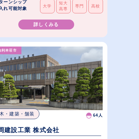
ターンシップ
短大
大学
専門
高校
入れ可能対象
高専
詳しくみる
由利本荘市
木・建築・舗装
64人
岡建設工業 株式会社