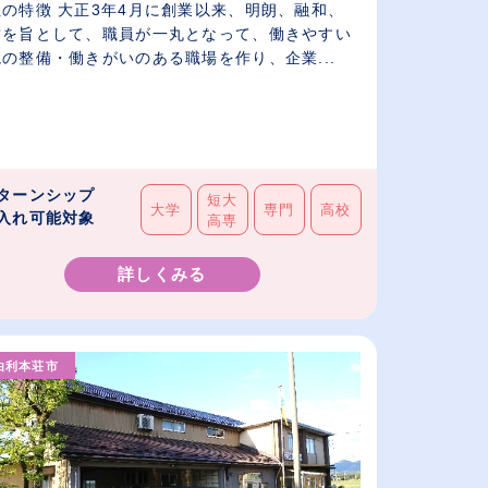
社の特徴 大正3年4月に創業以来、明朗、融和、
結を旨として、職員が一丸となって、働きやすい
の整備・働きがいのある職場を作り、企業...
ターンシップ
短大
大学
専門
高校
入れ可能対象
高専
詳しくみる
由利本荘市