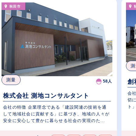
秋田市
測
測量
創
58人
会
株式会社 測地コンサルタント
切
ト」
会社の特徴 企業理念である「建設関連の技術を通
して地域社会に貢献する」に基づき、地域の人々が
安全に安心して豊かに暮らせる社会の実現のた...