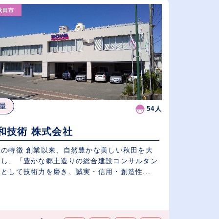
秋田市
給与が高い順
（⾼卒の給与を基準）
従業員が多い順
量
54人
和技術 株式会社
社の特徴 創業以来、自然豊かな美しい秋田を大
にし、「豊かな郷土造りの総合建設コンサルタン
として技術力を磨き、誠実・信用・創造性...