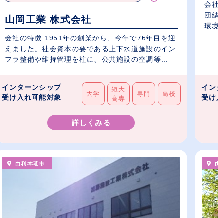
会
団
山岡工業 株式会社
環境
会社の特徴 1951年の創業から、今年で76年目を迎
えました。社会資本の要である上下水道施設のイン
フラ整備や維持管理を柱に、公共施設の空調等...
インターンシップ
イン
短大
大学
専門
高校
受け入れ可能対象
受け
高専
詳しくみる
由利本荘市