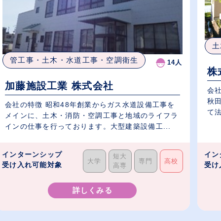
土
管工事・土木・水道工事・空調衛生
14人
株
加藤施設工業 株式会社
会社
秋
会社の特徴 昭和48年創業からガス水道設備工事を
て法
メインに、土木・消防・空調工事と地域のライフラ
インの仕事を行っております。大型建築設備工...
インターンシップ
イン
短大
大学
専門
高校
受け入れ可能対象
受け
高専
詳しくみる