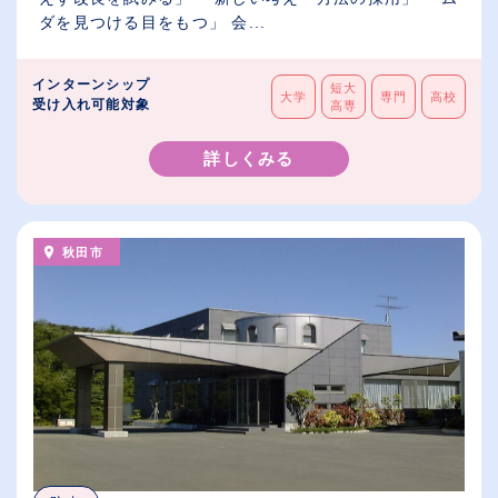
ダを見つける目をもつ」 会...
インターンシップ
短大
大学
専門
高校
受け入れ可能対象
高専
詳しくみる
秋田市