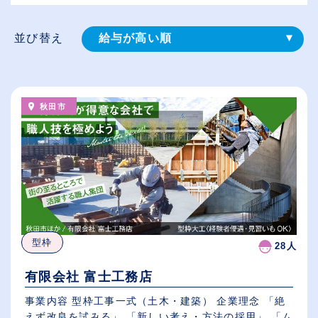
並び替え
給与が高い順
登録⽇順
従業員が多い順
秋田市
休日数が多い順
型枠
28人
有限会社 富士工務店
事業内容 型枠工事一式（土木・建築） 企業理念 「絶
えず改良を試みる」 「新しい考え・方法の採用」 「ム