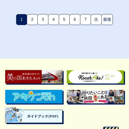
1
2
3
4
5
6
7
次
最後
(現在のページ)