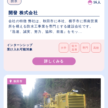
防水
16人
開發 株式会社
会社の特徴 弊社は、秋田市に本社、横手市に県南営業
所を構える防水工事業を専門とする建設会社です。
『迅速、誠実、努力、協和、前進』をモッ...
インターンシップ
短大
大学
専門
高校
受け入れ可能対象
高専
詳しくみる
秋田市