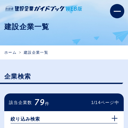
建設企業一覧
ホーム
建設企業一覧
企業検索
79
該当企業数
1/14ページ中
件
絞り込み検索