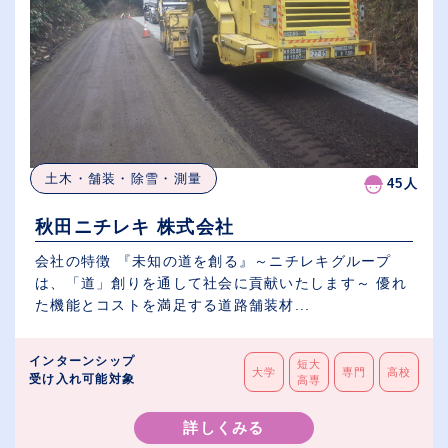
土木・舗装・除雪・測量
45人
秋田ニチレキ 株式会社
会社の特徴 『未知の道を創る』～ニチレキグループ
は、「道」創りを通して社会に貢献いたします～ 優れ
た機能とコストを満足する道路舗装材...
インターンシップ
短大
大学
専門
高校
受け入れ可能対象
高専
詳しくみる