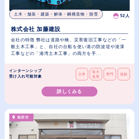
土木・舗装・建築・解体・鋼構造物・除雪
52人
株式会社 加藤建設
会社の特徴 弊社は道路や橋、災害復旧工事などの「一
般土木工事」と、自社の台船を使い港の防波堤や浚渫
工事などの「港湾土木工事」の両方を手...
インターンシップ
短大
大学
専門
高校
受け入れ可能対象
高専
詳しくみる
秋田市