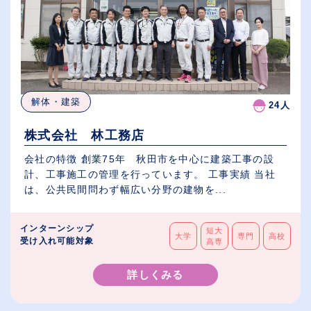
解体・建築
24人
株式会社 林工務店
会社の特徴 創業75年 秋田市を中心に建築工事の設
計、工事施工の管理を行っています。 工事実績 当社
は、公共民間問わず幅広い分野の建物を...
インターンシップ
短大
大学
専門
高校
受け入れ可能対象
高専
詳しくみる