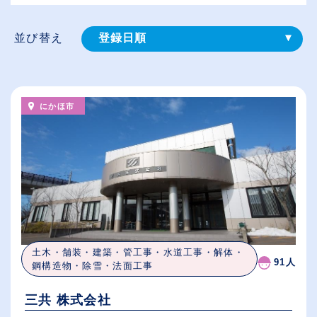
並び替え
登録⽇順
給与が高い順
（⾼卒の給与を基準）
にかほ市
従業員が多い順
休日数が多い順
土木・舗装・建築・管工事・水道工事・解体・
91人
鋼構造物・除雪・法面工事
三共 株式会社