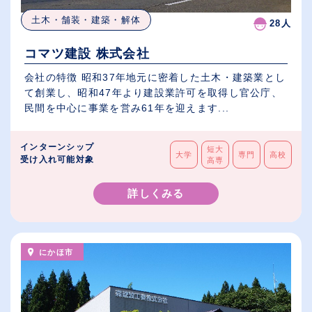
土木・舗装・建築・解体
28人
コマツ建設 株式会社
会社の特徴 昭和37年地元に密着した土木・建築業とし
て創業し、昭和47年より建設業許可を取得し官公庁、
民間を中心に事業を営み61年を迎えます...
インターンシップ
短大
大学
専門
高校
受け入れ可能対象
高専
詳しくみる
にかほ市