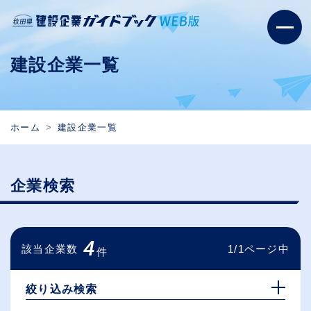
建設企業一覧
ホーム
建設企業一覧
企業検索
4
該当企業数
1/1ページ中
件
絞り込み検索