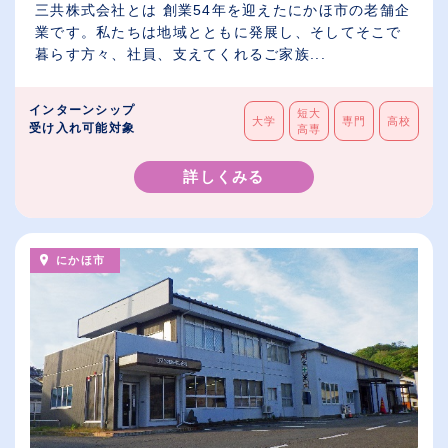
三共株式会社とは 創業54年を迎えたにかほ市の老舗企
業です。私たちは地域とともに発展し、そしてそこで
暮らす方々、社員、支えてくれるご家族...
インターンシップ
短大
大学
専門
高校
受け入れ可能対象
高専
詳しくみる
にかほ市