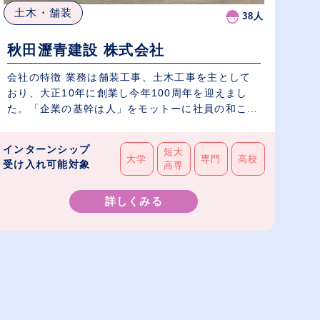
土木・舗装
38人
秋田瀝青建設 株式会社
会社の特徴 業務は舗装工事、土木工事を主として
おり、大正10年に創業し今年100周年を迎えまし
た。「企業の基幹は人」をモットーに社員の和こ
そ...
インターンシップ
短大
大学
専門
高校
受け入れ可能対象
高専
詳しくみる