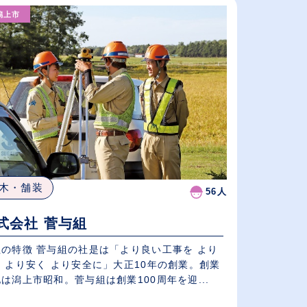
（⾼卒の給与を基準）
潟上市
従業員が多い順
休日数が多い順
木・舗装
56人
式会社 菅与組
社の特徴 菅与組の社是は「より良い工事を より
 より安く より安全に」大正10年の創業。創業
は潟上市昭和。菅与組は創業100周年を迎...