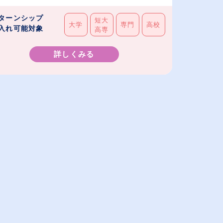
ターンシップ
短大
大学
専門
高校
入れ可能対象
高専
詳しくみる