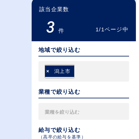
該当企業数
3
1/1ページ中
件
地域で絞り込む
×
潟上市
業種で絞り込む
給与で絞り込む
（⾼卒の給与を基準）