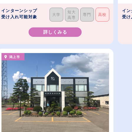
和...
インターンシップ
イン
短大
大学
専門
高校
受け入れ可能対象
受け
高専
詳しくみる
潟上市