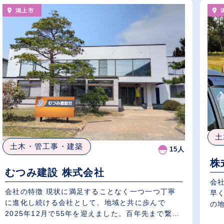
潟上市
土
土木・管工事・建築
15人
株
むつみ建設 株式会社
会
会社の特徴 現状に満足することなく一つ一つ丁寧
早く
に進化し続ける会社として、地域と共に歩んで
の地
2025年12月で55年を迎えました。百年先まで繋ぐ