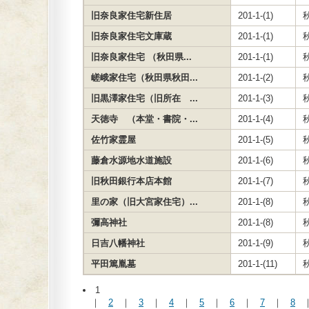
旧奈良家住宅新住居
201-1-(1)
旧奈良家住宅文庫蔵
201-1-(1)
旧奈良家住宅 （秋田県...
201-1-(1)
嵯峨家住宅（秋田県秋田...
201-1-(2)
旧黒澤家住宅（旧所在 ...
201-1-(3)
天徳寺 （本堂・書院・...
201-1-(4)
佐竹家霊屋
201-1-(5)
藤倉水源地水道施設
201-1-(6)
旧秋田銀行本店本館
201-1-(7)
里の家（旧大宮家住宅）...
201-1-(8)
彌高神社
201-1-(8)
日吉八幡神社
201-1-(9)
平田篤胤墓
201-1-(11)
1
｜
2
｜
3
｜
4
｜
5
｜
6
｜
7
｜
8