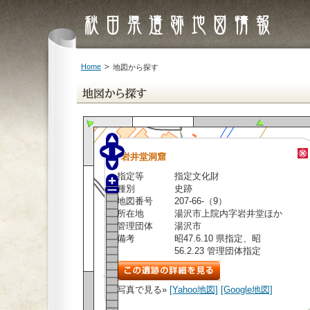
Home
地図から探す
岩井堂洞窟
指定等
指定文化財
種別
史跡
地図番号
207-66-（9）
所在地
湯沢市上院内字岩井堂ほか
管理団体
湯沢市
備考
昭47.6.10 県指定、昭
56.2.23 管理団体指定
写真で見る»
[Yahoo地図]
[Google地図]