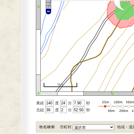
50 m
東経
度
分
秒
北緿
度
分
秒
市町村
地域・遺