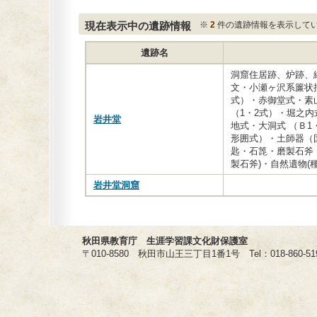
現在表示中の遺跡情報
※
2
件の遺跡情報を表示して
遺跡名
洞窟住居跡、炉跡、
文・小瀬ヶ沢系簾状押
式）・赤御堂式・素
（1・2式）・堀之内
岩井堂
地式・大洞式 （Ｂ1
形囲式）・土師器（
匙・石箆・磨製石斧
製石斧)・自然遺物(種
岩井堂洞窟
秋田県教育庁 生涯学習課文化財保護室
〒010-8580 秋田市山王三丁目1番1号 Tel：018-860-5