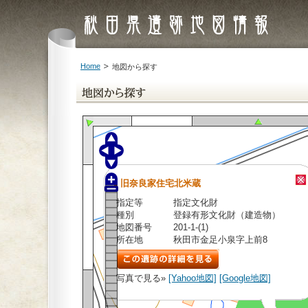
Home
地図から探す
旧奈良家住宅北米蔵
指定等
指定文化財
種別
登録有形文化財（建造物）
地図番号
201-1-(1)
所在地
秋田市金足小泉字上前8
写真で見る»
[Yahoo地図]
[Google地図]