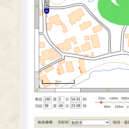
50 m
東経
度
分
秒
北緿
度
分
秒
市町村
地域・遺