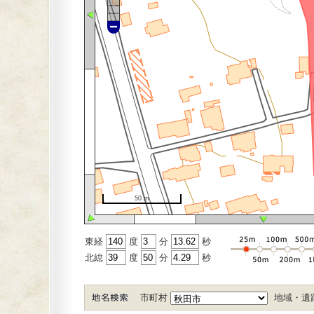
50 m
東経
度
分
秒
北緿
度
分
秒
市町村
地域・遺