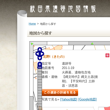
Home
地図から探す
北野I（きたの）
指定等
遺跡等
地図番号
201-1-19
種別
火葬墓、遺物包含地
遺構・遺物
【縄文時代】縄文土器(後
期)、【平安時代】土師
器・須恵器
写真で見る»
[Yahoo地図]
[Google地図]