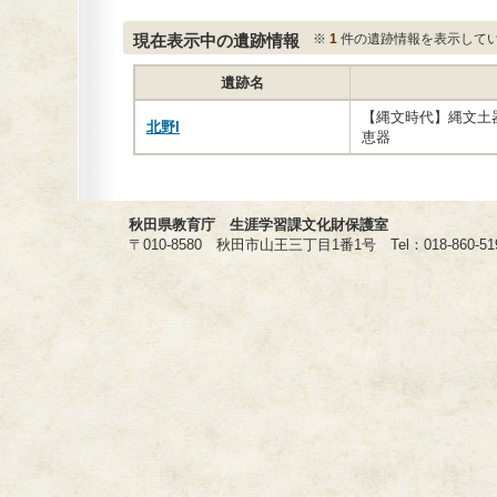
現在表示中の遺跡情報
※
1
件の遺跡情報を表示して
遺跡名
【縄文時代】縄文土
北野I
恵器
秋田県教育庁 生涯学習課文化財保護室
〒010-8580 秋田市山王三丁目1番1号 Tel：018-860-5