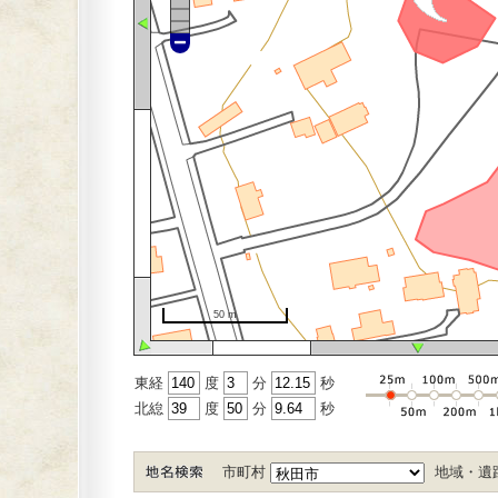
50 m
東経
度
分
秒
北緿
度
分
秒
市町村
地域・遺