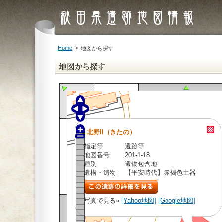
Home
地図から探す
北野II（きたの）
指定等
遺跡等
地図番号
201-1-18
種別
遺物包含地
遺構・遺物
【平安時代】赤褐色土器
写真で見る»
[Yahoo地図]
[Google地図]