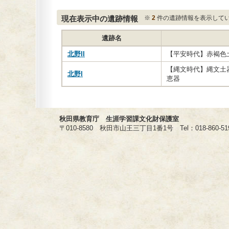
現在表示中の遺跡情報
※
2
件の遺跡情報を表示して
遺跡名
北野II
【平安時代】赤褐色
【縄文時代】縄文土
北野I
恵器
秋田県教育庁 生涯学習課文化財保護室
〒010-8580 秋田市山王三丁目1番1号 Tel：018-860-5