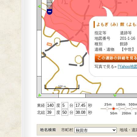
よもぎ（み）館（よも
指定等
遺跡等
地図番号
201-1-16
種別
館跡
遺構・遺物
【中世】
写真で見る»
[Yahoo地図
100 m
東経
度
分
秒
北緿
度
分
秒
市町村
地域・遺