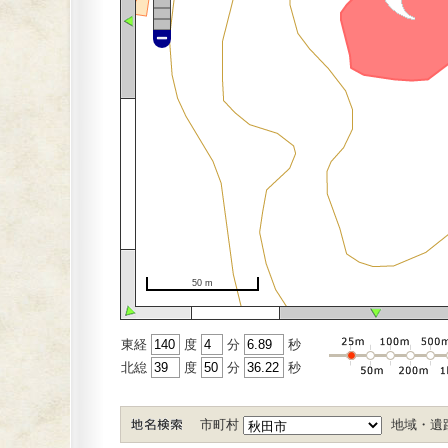
50 m
東経
度
分
秒
北緿
度
分
秒
市町村
地域・遺