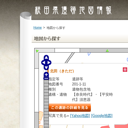
Home
地図から探す
北田（きただ）
指定等
遺跡等
地図番号
201-1-11
種別
遺物包含地
遺構・遺物
【奈良時代】・【平安時
代】須恵器
写真で見る»
[Yahoo地図]
[Google地図]