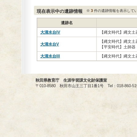
現在表示中の遺跡情報
※
3
件の遺跡情報を表示して
遺跡名
大清水台IV
【縄文時代】縄文土
【縄文時代】縄文土
大清水台V
【平安時代】土師器
大清水台III
【縄文時代】縄文土
秋田県教育庁 生涯学習課文化財保護室
〒010-8580 秋田市山王三丁目1番1号 Tel：018-860-5