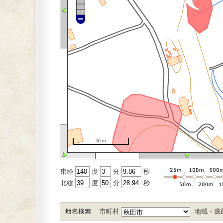
50 m
東経
度
分
秒
北緿
度
分
秒
市町村
地域・遺