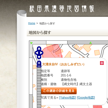
Home
地図から探す
大清水台IV（おおしみずだい）
指定等
遺跡等
地図番号
201-1-6
種別
遺物包含地
遺構・遺物
【縄文時代】縄文土器
写真で見る»
[Yahoo地図]
[Google地図]