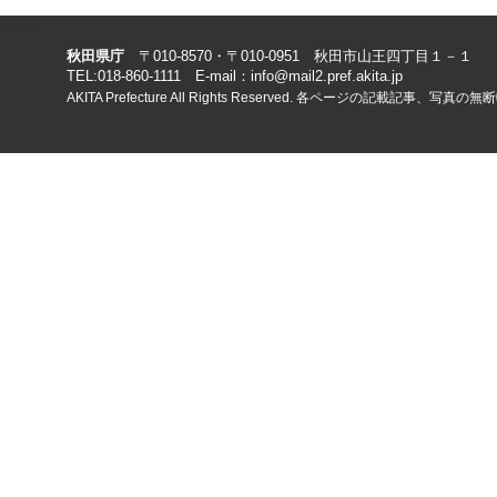
-->
-->
秋田県庁
〒010-8570・〒010-0951 秋田市山王四丁目１－１
TEL:018-860-1111 E-mail：info@mail2.pref.akita.jp
AKITA Prefecture All Rights Reserved. 各ページの記載記事、写