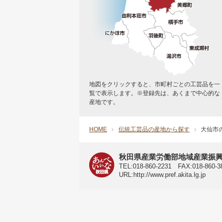
地図をクリックすると、市町村ごとの工芸品を一
覧で表示します。※登録先は、あくまで中心的な
産地です。
HOME
伝統工芸品の産地から探す
大仙市
秋田県 公式サイト
秋田県産業労働部地域産業振
TEL:018-860-2231 FAX:018-860-388
URL:http://www.pref.akita.lg.jp