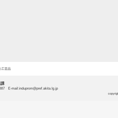
の工芸品
興課
7 E-mail:induprom@pref.akita.lg.jp
copyrig