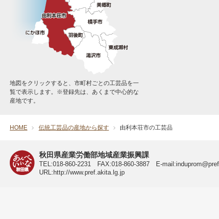
地図をクリックすると、市町村ごとの工芸品を一
覧で表示します。※登録先は、あくまで中心的な
産地です。
HOME
伝統工芸品の産地から探す
由利本荘市の工芸品
秋田県 公式サイト
秋田県産業労働部地域産業振興課
TEL:018-860-2231 FAX:018-860-3887 E-mail:induprom@pref.a
URL:http://www.pref.akita.lg.jp