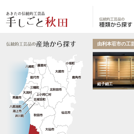
あきたの伝統的工
由利本荘市の工
組子細工