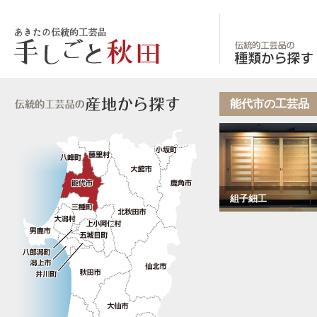
あきたの伝統的工
能代市の工芸品
組子細工