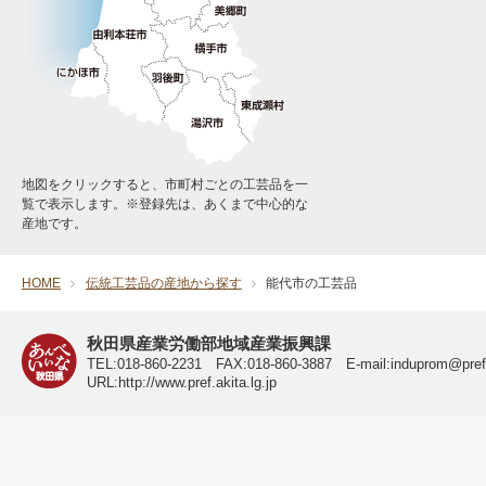
地図をクリックすると、市町村ごとの工芸品を一
覧で表示します。※登録先は、あくまで中心的な
産地です。
HOME
伝統工芸品の産地から探す
能代市の工芸品
秋田県 公式サイト
秋田県産業労働部地域産業振興課
TEL:018-860-2231 FAX:018-860-3887 E-mail:induprom@pref.a
URL:http://www.pref.akita.lg.jp