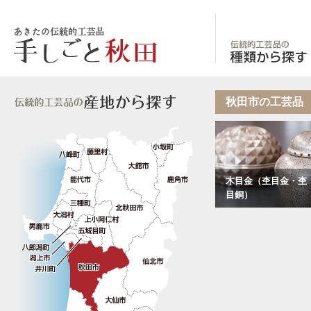
あきたの伝統的工
秋田市の工芸品
木目金（杢目金・杢
目銅）