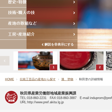
解説を非表示にする
1
2
HOME
伝統工芸品の産地から探す
漆、塗物
秋田塗の詳細情報
秋田県 公式サイト
秋田県産業労働部地域産業振興課
TEL:018-860-2231 FAX:018-860-3887 E-mail:induprom@pref.a
URL:http://www.pref.akita.lg.jp