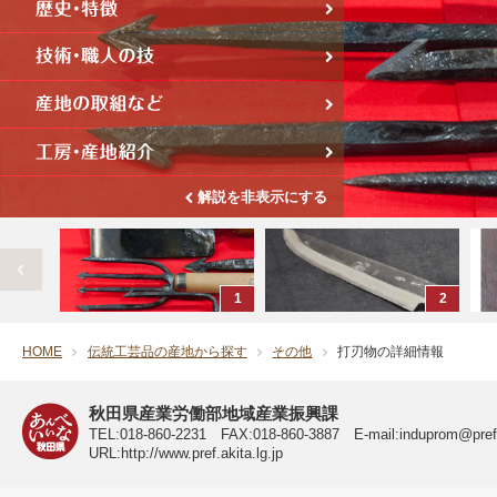
解説を非表示にする
1
2
HOME
伝統工芸品の産地から探す
その他
打刃物の詳細情報
秋田県 公式サイト
秋田県産業労働部地域産業振興課
TEL:018-860-2231 FAX:018-860-3887 E-mail:induprom@pref.a
URL:http://www.pref.akita.lg.jp