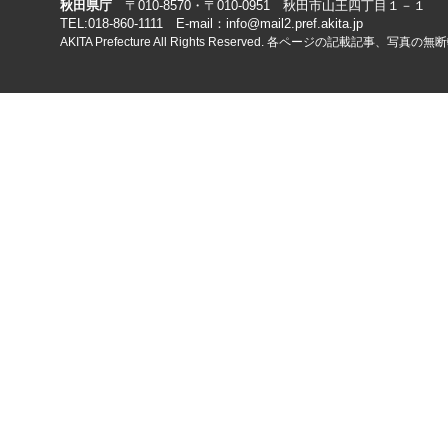
秋田県庁
〒010-8570・〒010-0951 秋田市山王四丁目１－１
TEL:018-860-1111 E-mail：info@mail2.pref.akita.jp
AKITA Prefecture All Rights Reserved. 各ページの記載記事、写