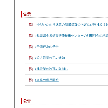
告示
○小型いか釣り漁業の制限措置の内容及び許可又は
○秋田県金属鉱業研修技術センターの利用料金の承
○争議行為の予告
○公共測量終了の通知
○建設業の許可の取消し
○道路の供用開始
公告