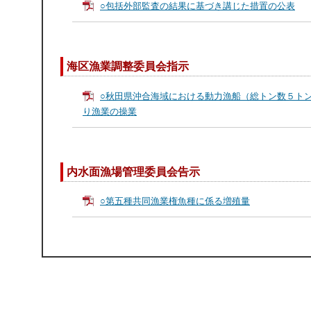
○包括外部監査の結果に基づき講じた措置の公表
海区漁業調整委員会指示
○秋田県沖合海域における動力漁船（総トン数５ト
り漁業の操業
内水面漁場管理委員会告示
○第五種共同漁業権魚種に係る増殖量