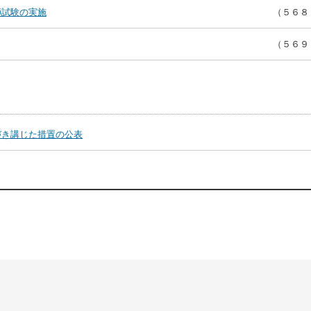
師試験の実施
（５６８
（５６９
づき講じた措置の公表