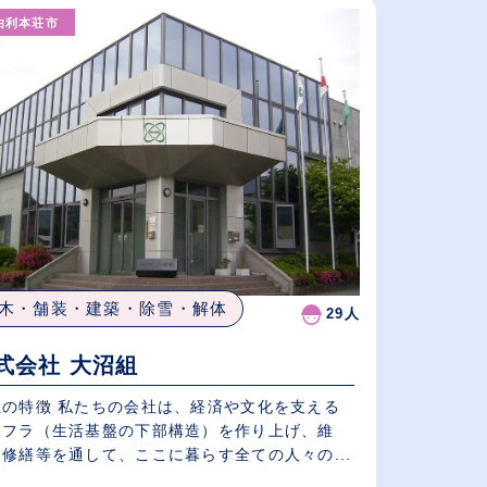
由利本荘市
従業員が多い順
休日数が多い順
木・舗装・建築・除雪・解体
29人
式会社 大沼組
社の特徴 私たちの会社は、経済や文化を支える
ンフラ（生活基盤の下部構造）を作り上げ、維
修繕等を通して、ここに暮らす全ての人々の...