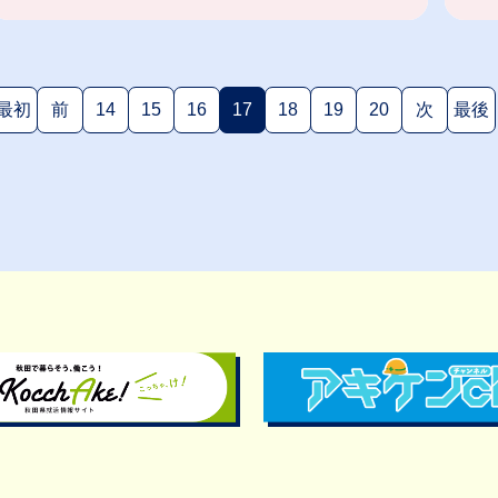
最初
前
14
15
16
17
18
19
20
次
最後
(現在のページ)