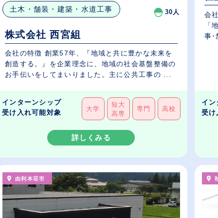
土木・舗装・建築・水道工事
30人
会社
「
株式会社 西宮組
事･
会社の特徴 創業57年、『地域と共に豊かな未来を
創造する。』を企業理念に、地域の社会基盤整備の
お手伝いをしてまいりました。主に公共工事の ...
インターンシップ
イン
短大
大学
専門
高校
受け入れ可能対象
受け
高専
詳しくみる
由利本荘市