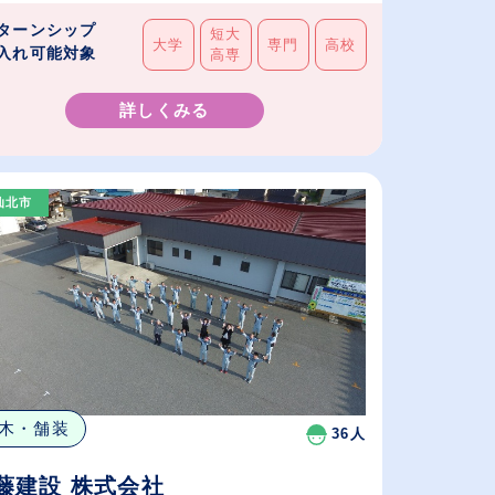
ターンシップ
短大
大学
専門
高校
入れ可能対象
高専
詳しくみる
仙北市
木・舗装
36人
藤建設 株式会社