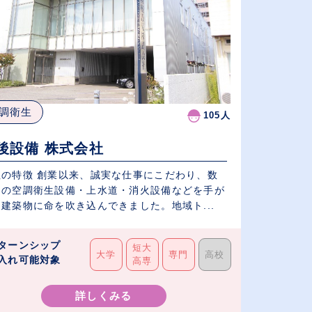
調衛生
105人
後設備 株式会社
社の特徴 創業以来、誠実な仕事にこだわり、数
くの空調衛生設備・上水道・消火設備などを手が
建築物に命を吹き込んできました。地域ト...
ターンシップ
短大
大学
専門
高校
入れ可能対象
高専
詳しくみる