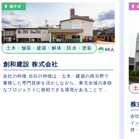
横手市
土木・舗装・建築・解体・防水・塗装
60人
創和建設 株式会社
会社の特徴 当社の特徴は、土木・建築の両分野で
蓄積した専門技術を活かしながら、東北全域の多様
土
なプロジェクトに挑戦できる環境があることで...
株
会
イ
持・