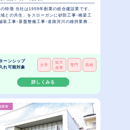
の特徴 当社は1959年創業の総合建設業です。
地域との共生」をスローガンに砂防工事･橋梁工
舗装工事･基盤整備工事･道路河川の維持業務...
ターンシップ
短大
大学
専門
高校
入れ可能対象
高専
詳しくみる
秋田市