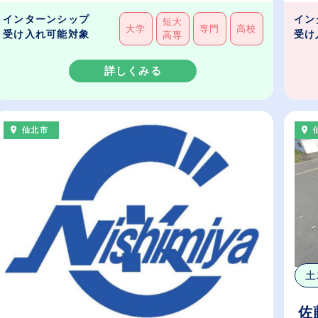
インターンシップ
イン
短大
大学
専門
高校
受け入れ可能対象
受け
高専
詳しくみる
仙北市
土
佐