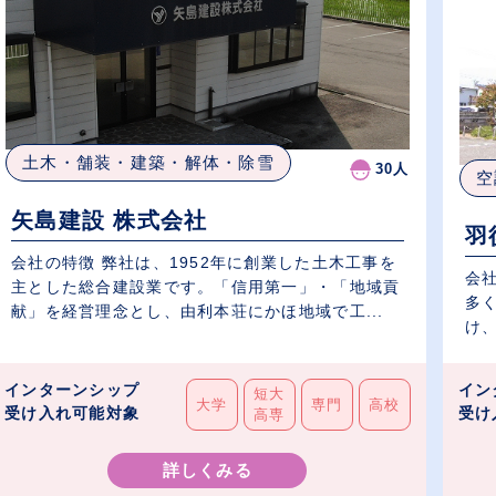
土木・舗装・建築・解体・除雪
30人
空
矢島建設 株式会社
羽
会社の特徴 弊社は、1952年に創業した土木工事を
会
主とした総合建設業です。「信用第一」・「地域貢
多
献」を経営理念とし、由利本荘にかほ地域で工...
け、
インターンシップ
イン
短大
大学
専門
高校
受け入れ可能対象
受け
高専
詳しくみる