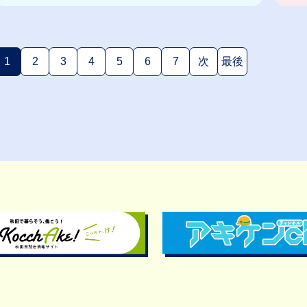
1
2
3
4
5
6
7
次
最後
(現在のページ)