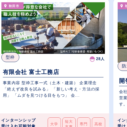
秋田市
型枠
28人
防
有限会社 富士工務店
開
事業内容 型枠工事一式（土木・建築） 企業理念
「絶えず改良を試みる」 「新しい考え・方法の採
会
用」 「ムダを見つける目をもつ」 会...
営
す。
インターンシップ
イン
短大
大学
専門
高校
受け入れ可能対象
受け
高専