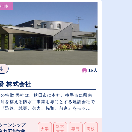
秋田市
従業員が多い順
休日数が多い順
水
16人
發 株式会社
社の特徴 弊社は、秋田市に本社、横手市に県南
業所を構える防水工事業を専門とする建設会社で
『迅速、誠実、努力、協和、前進』をモッ...
ターンシップ
短大
大学
専門
高校
入れ可能対象
高専