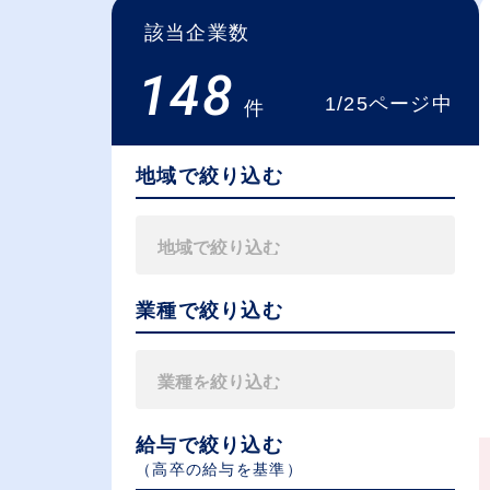
該当企業数
148
1/25ページ中
件
地域で絞り込む
業種で絞り込む
給与で絞り込む
（⾼卒の給与を基準）