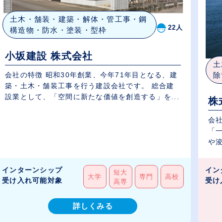
土木・舗装・建築・解体・管工事・鋼
22人
構造物・防水・塗装・型枠
小坂建設 株式会社
土
除
会社の特徴 昭和30年創業、今年71年目となる、建
築・土木・舗装工事を行う建設会社です。 総合建
設業として、「空間に新たな価値を創造する」を...
株
会
「
や浚
インターンシップ
イン
短大
大学
専門
高校
受け入れ可能対象
受け
高専
詳しくみる