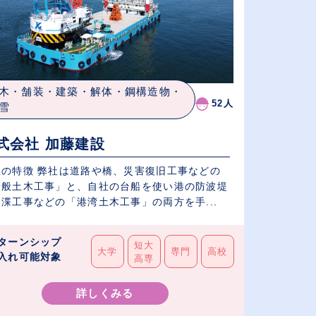
木・舗装・建築・解体・鋼構造物・
52人
雪
式会社 加藤建設
社の特徴 弊社は道路や橋、災害復旧工事などの
一般土木工事」と、自社の台船を使い港の防波堤
渫工事などの「港湾土木工事」の両方を手...
ターンシップ
短大
大学
専門
高校
入れ可能対象
高専
詳しくみる