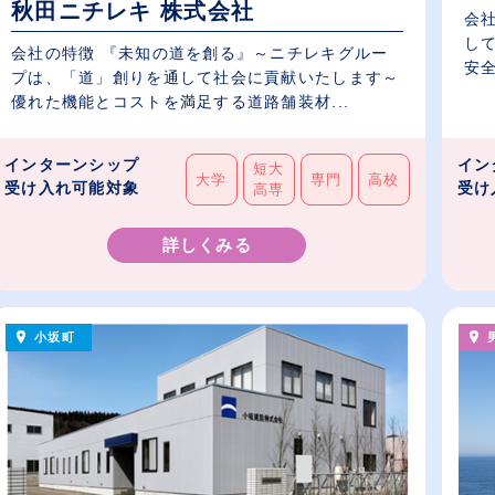
秋田ニチレキ 株式会社
会
し
会社の特徴 『未知の道を創る』～ニチレキグルー
安全
プは、「道」創りを通して社会に貢献いたします～
優れた機能とコストを満足する道路舗装材...
インターンシップ
イン
短大
大学
専門
高校
受け入れ可能対象
受け
高専
詳しくみる
小坂町