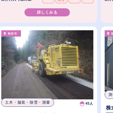
詳しくみる
秋田市
測
土木・舗装・除雪・測量
45人
株