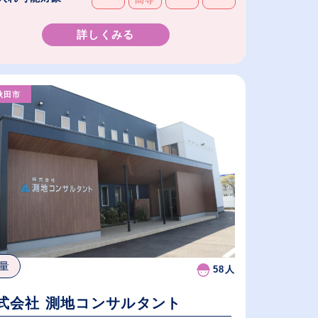
詳しくみる
秋田市
量
58人
式会社 測地コンサルタント