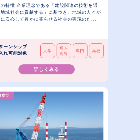
社の特徴 企業理念である「建設関連の技術を通
て地域社会に貢献する」に基づき、地域の人々が
に安心して豊かに暮らせる社会の実現のた...
ターンシップ
短大
大学
専門
高校
入れ可能対象
高専
詳しくみる
男鹿市