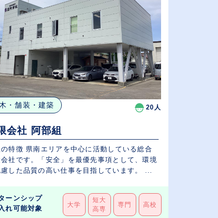
木・舗装・建築
20人
限会社 阿部組
社の特徴 県南エリアを中心に活動している総合
設会社です。「安全」を最優先事項として、環境
慮した品質の高い仕事を目指しています。 ...
ターンシップ
短大
大学
専門
高校
入れ可能対象
高専