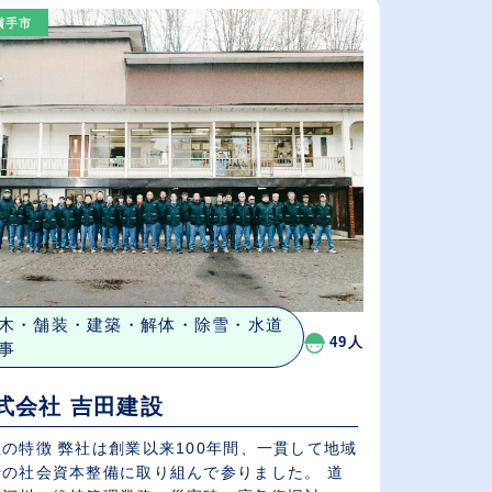
（⾼卒の給与を基準）
横手市
従業員が多い順
休日数が多い順
木・舗装・建築・解体・除雪・水道
49人
事
式会社 吉田建設
の特徴 弊社は創業以来100年間、一貫して地域
着の社会資本整備に取り組んで参りました。 道