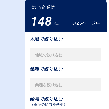
該当企業数
148
8/25ページ中
件
地域で絞り込む
業種で絞り込む
給与で絞り込む
（⾼卒の給与を基準）