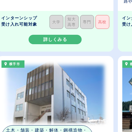
路や
インターンシップ
イン
短大
大学
専門
高校
受け入れ可能対象
受け
高専
詳しくみる
横手市
土木・舗装・建築・解体・鋼構造物・