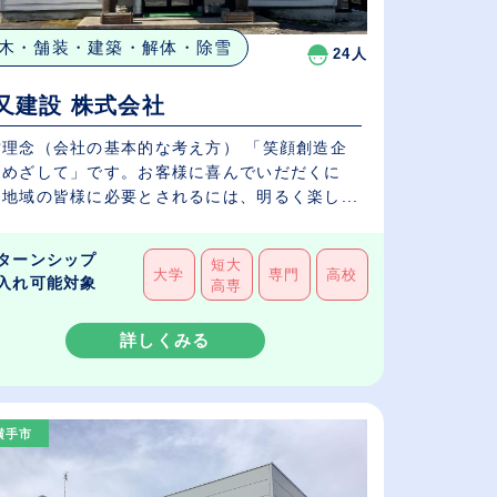
木・舗装・建築・解体・除雪
24人
又建設 株式会社
営理念（会社の基本的な考え方） 「笑顔創造企
をめざして」です。お客様に喜んでいだだくに
地域の皆様に必要とされるには、明るく楽し...
ターンシップ
短大
大学
専門
高校
入れ可能対象
高専
詳しくみる
横手市