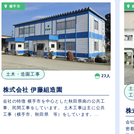
横手市
土木・造園工事
23人
土
株式会社 伊藤組造園
工
会社の特徴 横手市を中心とした秋田県南の公共工
事、民間工事をしています。 土木工事は主に公共
株
工事（横手市、秋田県 等）をしています。...
会社
密