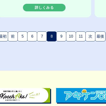
詳しくみる
最初
前
5
6
7
8
9
10
11
次
最後
(現在のページ)