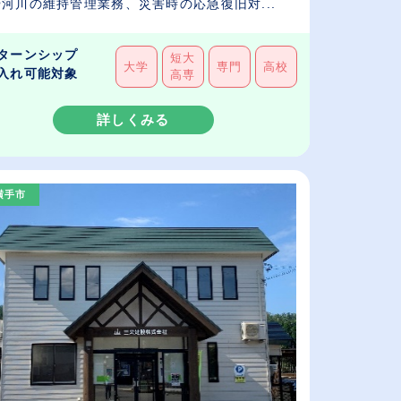
河川の維持管理業務、災害時の応急復旧対...
ターンシップ
短大
大学
専門
高校
入れ可能対象
高専
詳しくみる
横手市