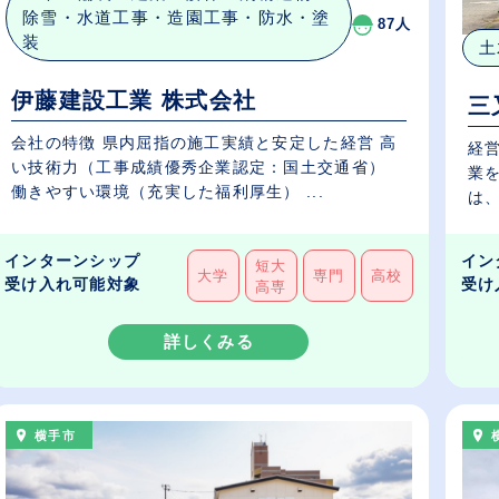
除雪・水道工事・造園工事・防水・塗
87人
装
土
伊藤建設工業 株式会社
三
会社の特徴 県内屈指の施工実績と安定した経営 高
経
い技術力（工事成績優秀企業認定：国土交通省）
業
働きやすい環境（充実した福利厚生） ...
は、
インターンシップ
イン
短大
大学
専門
高校
受け入れ可能対象
受け
高専
詳しくみる
横手市