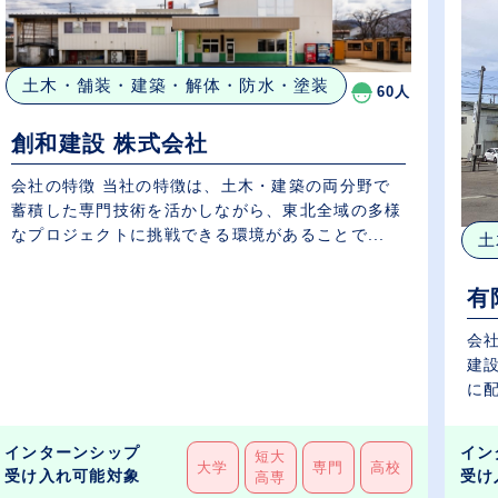
土木・舗装・建築・解体・防水・塗装
60人
創和建設 株式会社
会社の特徴 当社の特徴は、土木・建築の両分野で
蓄積した専門技術を活かしながら、東北全域の多様
なプロジェクトに挑戦できる環境があることで...
土
有
会
建
に配
インターンシップ
イン
短大
大学
専門
高校
受け入れ可能対象
受け
高専