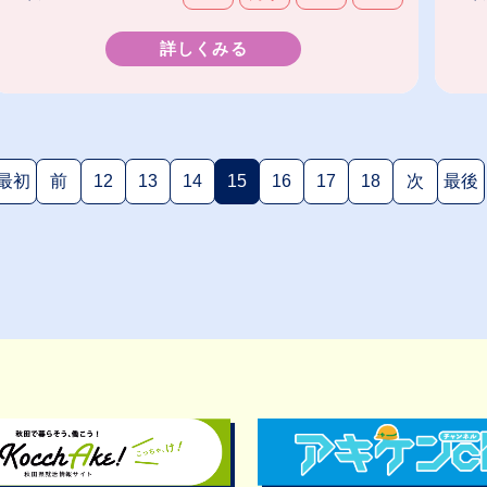
詳しくみる
最初
前
12
13
14
15
16
17
18
次
最後
(現在のページ)