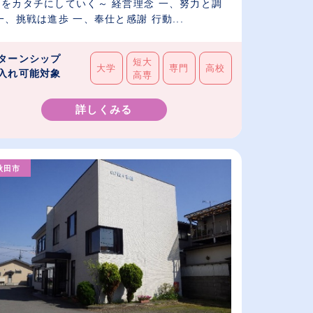
しをカタチにしていく～ 経営理念 一、努力と調
一、挑戦は進歩 一、奉仕と感謝 行動...
ターンシップ
短大
大学
専門
高校
入れ可能対象
高専
詳しくみる
秋田市