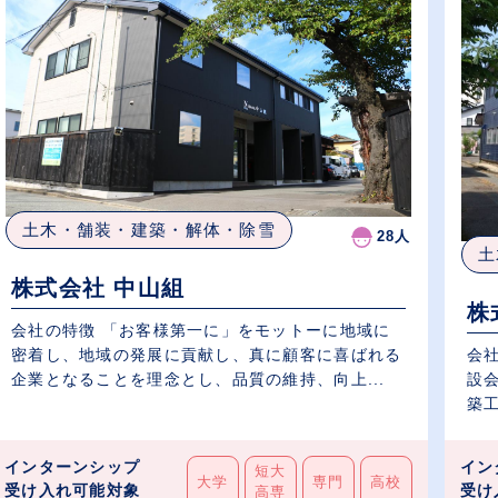
土木・舗装・建築・解体・除雪
28人
土
株式会社 中山組
株
会社の特徴 「お客様第一に」をモットーに地域に
会
密着し、地域の発展に貢献し、真に顧客に喜ばれる
設
企業となることを理念とし、品質の維持、向上...
築工
インターンシップ
イン
短大
大学
専門
高校
受け入れ可能対象
受け
高専