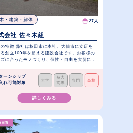
木・建築・解体
27人
式会社 佐々木組
社の特徴 弊社は秋田市に本社、大仙市に支店を
える創立100年を超える建設会社です。お客様の
ズに合ったモノづくり、個性・自由を大切に...
ターンシップ
短大
大学
専門
高校
入れ可能対象
高専
詳しくみる
秋田市