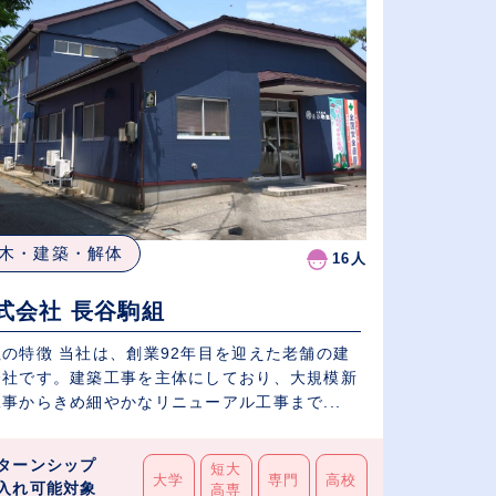
木・建築・解体
16人
式会社 長谷駒組
社の特徴 当社は、創業92年目を迎えた老舗の建
会社です。建築工事を主体にしており、大規模新
事からきめ細やかなリニューアル工事まで...
ターンシップ
短大
大学
専門
高校
入れ可能対象
高専