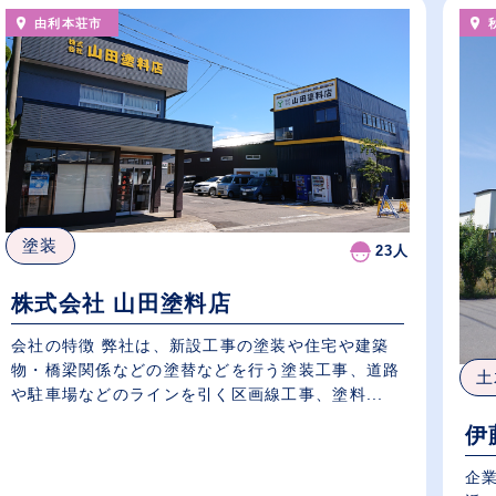
由利本荘市
塗装
23人
株式会社 山田塗料店
会社の特徴 弊社は、新設工事の塗装や住宅や建築
物・橋梁関係などの塗替などを行う塗装工事、道路
土
や駐車場などのラインを引く区画線工事、塗料...
伊
企業