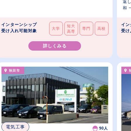
返
和 
インターンシップ
イン
短大
大学
専門
高校
受け入れ可能対象
受け
高専
詳しくみる
秋田市
電気工事
90人