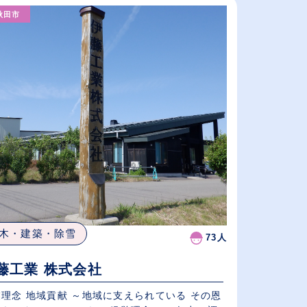
（⾼卒の給与を基準）
秋田市
従業員が多い順
休日数が多い順
木・建築・除雪
73人
藤工業 株式会社
理念 地域貢献 ～地域に支えられている その恩