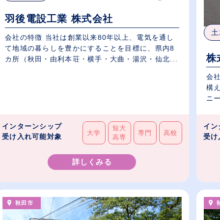
羽後電設工業 株式会社
土
会社の特徴 当社は創業以来80年以上、電気を通し
て地域の暮らしを豊かにすることを目標に、県内8
株
カ所（秋田・由利本荘・横手・大曲・湯沢・仙北...
会
構
ニー
インターンシップ
イン
短大
大学
専門
高校
受け入れ可能対象
受け
高専
詳しくみる
秋田市