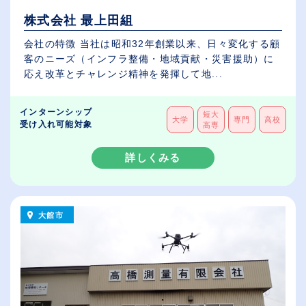
株式会社 最上田組
会社の特徴 当社は昭和32年創業以来、日々変化する顧
客のニーズ（インフラ整備・地域貢献・災害援助）に
応え改革とチャレンジ精神を発揮して地...
インターンシップ
短大
大学
専門
高校
受け入れ可能対象
高専
詳しくみる
大館市