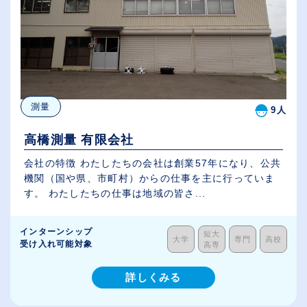
測量
9人
高橋測量 有限会社
会社の特徴 わたしたちの会社は創業57年になり、公共
機関（国や県、市町村）からの仕事を主に行っていま
す。 わたしたちの仕事は地域の皆さ...
インターンシップ
短大
大学
専門
高校
受け入れ可能対象
高専
詳しくみる