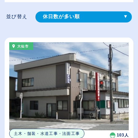
並び替え
休日数が多い順
登録⽇順
給与が高い順
大仙市
（⾼卒の給与を基準）
従業員が多い順
土木・舗装・水道工事・法面工事
103人