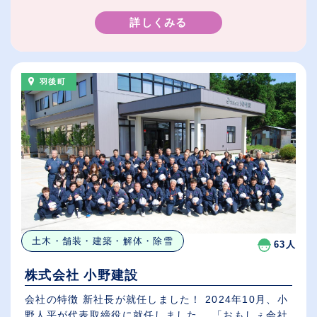
詳しくみる
羽後町
土木・舗装・建築・解体・除雪
63人
株式会社 小野建設
会社の特徴 新社長が就任しました！ 2024年10月、小
野人平が代表取締役に就任しました。 「おもしぇ会社