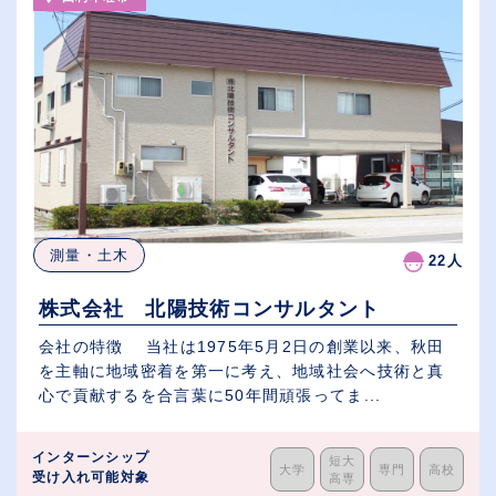
測量・土木
22人
株式会社 北陽技術コンサルタント
会社の特徴 当社は1975年5月2日の創業以来、秋田
を主軸に地域密着を第一に考え、地域社会へ技術と真
心で貢献するを合言葉に50年間頑張ってま...
インターンシップ
短大
大学
専門
高校
受け入れ可能対象
高専