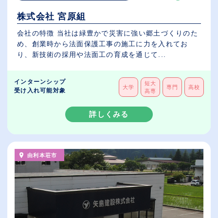
株式会社 宮原組
会社の特徴 当社は緑豊かで災害に強い郷土づくりのた
め、創業時から法面保護工事の施工に力を入れてお
り、新技術の採用や法面工の育成を通じて...
インターンシップ
短大
大学
専門
高校
受け入れ可能対象
高専
詳しくみる
由利本荘市