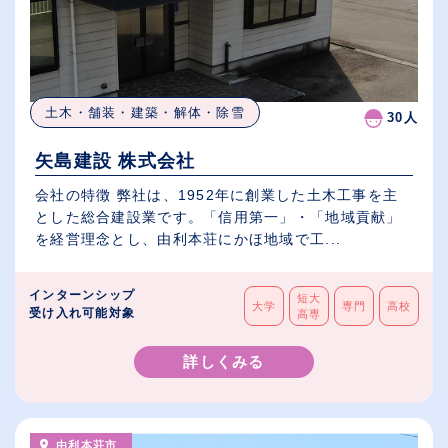
土木・舗装・建築・解体・除雪
30人
矢島建設 株式会社
会社の特徴 弊社は、1952年に創業した土木工事を主
とした総合建設業です。「信用第一」・「地域貢献」
を経営理念とし、由利本荘にかほ地域で工...
インターンシップ
短大
大学
専門
高校
受け入れ可能対象
高専
詳しくみる
由利本荘市