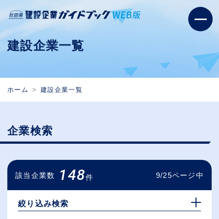
建設企業一覧
ホーム
建設企業一覧
企業検索
148
該当企業数
9/25ページ中
件
絞り込み検索