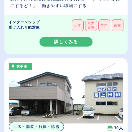
にするど！」「働きやすい職場にする...
インターンシップ
短大
大学
専門
高校
受け入れ可能対象
高専
詳しくみる
横手市
土木・舗装・解体・除雪
30人