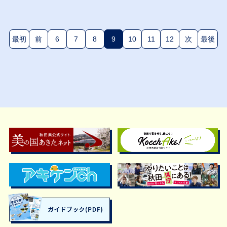
最初
前
6
7
8
9
10
11
12
次
最後
(現在のページ)