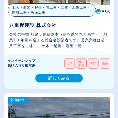
土木・舗装・解体・管工事・除雪・水道工事・
43人
造園工事・法面工事
八重樫建設 株式会社
会社の特徴 社是：以信為本（信を以て本と為す） 創
業110年目を迎える総合建設業者です。営業業種は公
共工事を主体に、土木・舗装・建築・管・...
インターンシップ
短大
大学
専門
高校
受け入れ可能対象
高専
詳しくみる
能代市