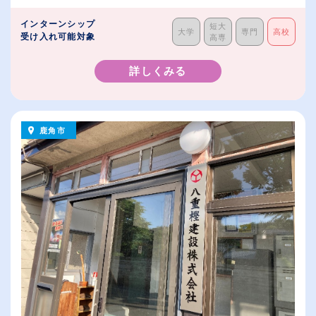
インターンシップ
短大
大学
専門
高校
受け入れ可能対象
高専
詳しくみる
鹿角市