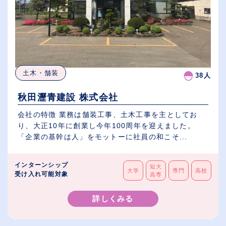
土木・舗装
38人
秋田瀝青建設 株式会社
会社の特徴 業務は舗装工事、土木工事を主としてお
り、大正10年に創業し今年100周年を迎えました。
「企業の基幹は人」をモットーに社員の和こそ...
インターンシップ
短大
大学
専門
高校
受け入れ可能対象
高専
詳しくみる