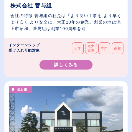
株式会社 菅与組
会社の特徴 菅与組の社是は「より良い工事を より早く
より安く より安全に」大正10年の創業。創業の地は潟
上市昭和。菅与組は創業100周年を迎...
インターンシップ
短大
大学
専門
高校
受け入れ可能対象
高専
詳しくみる
潟上市