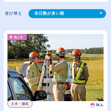
並び替え
休日数が多い順
登録⽇順
給与が高い順
潟上市
（⾼卒の給与を基準）
従業員が多い順
土木・舗装
56人