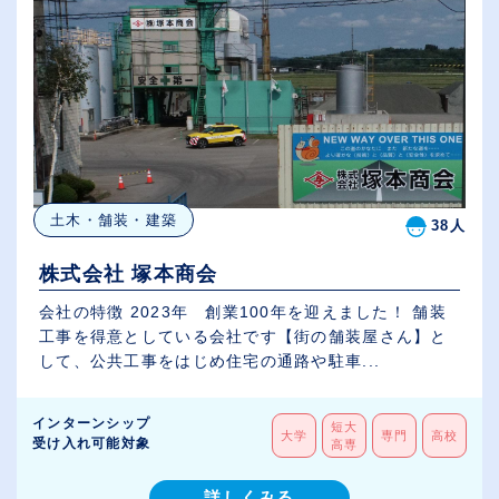
土木・舗装・建築
38人
株式会社 塚本商会
会社の特徴 2023年 創業100年を迎えました！ 舗装
工事を得意としている会社です【街の舗装屋さん】と
して、公共工事をはじめ住宅の通路や駐車...
インターンシップ
短大
大学
専門
高校
受け入れ可能対象
高専
詳しくみる