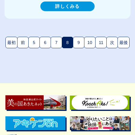
詳しくみる
最初
前
5
6
7
8
9
10
11
次
最後
(現在のページ)