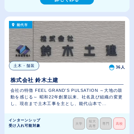
能代市
土木・舗装
36人
株式会社 鈴木土建
会社の特徴 FEEL GRAND'S PULSATION ～大地の鼓
動を感じる～ 昭和22年創業以来、社名及び組織の変更
し、現在まで土木工事を主とし、能代山本で...
インターンシップ
短大
大学
専門
高校
受け入れ可能対象
高専