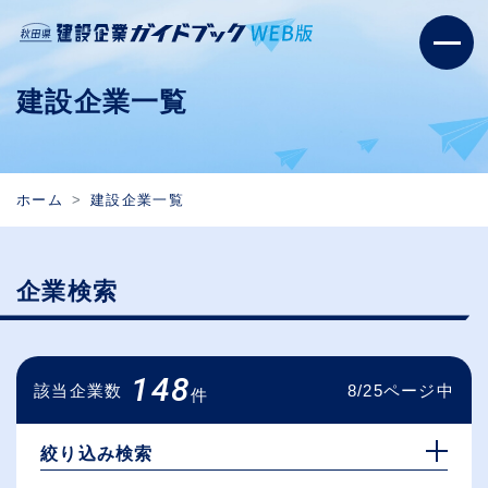
建設企業一覧
ホーム
建設企業一覧
企業検索
148
該当企業数
8/25ページ中
件
絞り込み検索