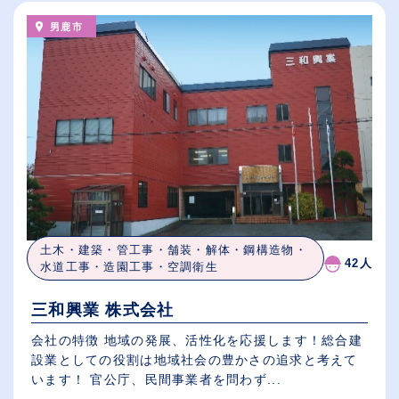
男鹿市
土木・建築・管工事・舗装・解体・鋼構造物・
42人
水道工事・造園工事・空調衛生
三和興業 株式会社
会社の特徴 地域の発展、活性化を応援します！総合建
設業としての役割は地域社会の豊かさの追求と考えて
います！ 官公庁、民間事業者を問わず...