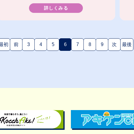
詳しくみる
最初
前
3
4
5
6
7
8
9
次
最後
(現在のページ)