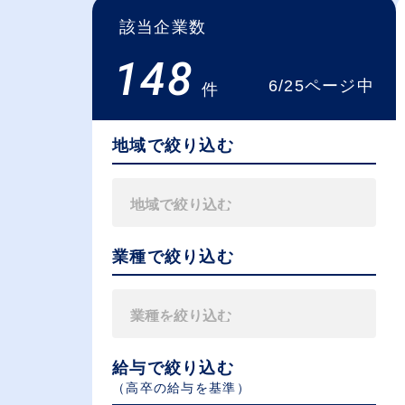
該当企業数
148
6/25ページ中
件
地域で絞り込む
業種で絞り込む
給与で絞り込む
（⾼卒の給与を基準）