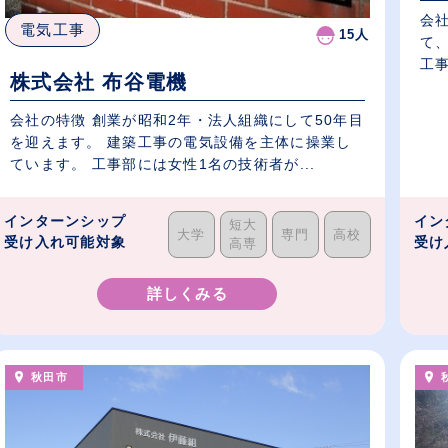
会
電気工事
15人
て
工事
株式会社 布谷電機
会社の特徴 創業が昭和2年・法人組織にして50年目
を迎えます。 建築工事の電気設備を主体に操業し
ています。 工事部には女性1名の技術者が...
インターンシップ
イン
短大
大学
専門
高校
受け入れ可能対象
受け
高専
詳しくみる
秋田市