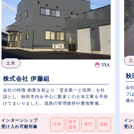
土
土木
33人
秋
株式会社 伊藤組
会
会社の特徴 創業当初より「安全第一と信用」を社
プ
訓とし、秋田市内を中心に数多くの土木工事を手掛
優れ
けてまいりました。道路の管理維持や農地整備...
インターンシップ
イン
短大
大学
専門
高校
受け入れ可能対象
受け
高専