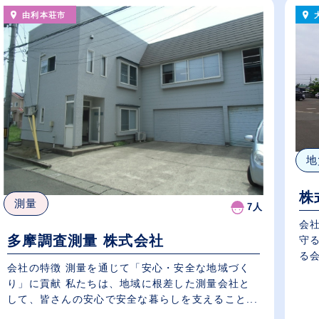
由利本荘市
地
株
測量
7人
会
多摩調査測量 株式会社
守
る会
会社の特徴 測量を通じて「安心・安全な地域づく
り」に貢献 私たちは、地域に根差した測量会社と
して、皆さんの安心で安全な暮らしを支えること...