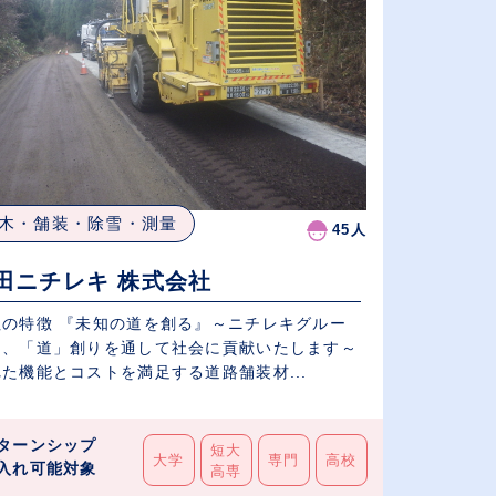
木・舗装・除雪・測量
45人
田ニチレキ 株式会社
社の特徴 『未知の道を創る』～ニチレキグルー
は、「道」創りを通して社会に貢献いたします～
た機能とコストを満足する道路舗装材...
ターンシップ
短大
大学
専門
高校
入れ可能対象
高専