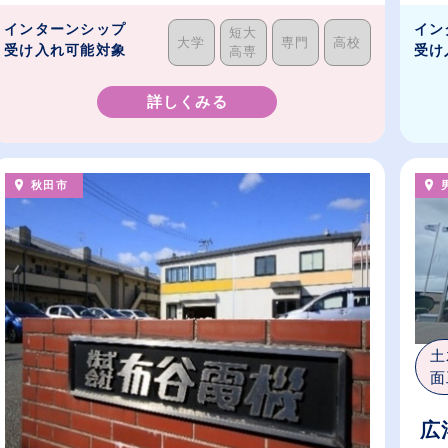
インターンシップ
イン
短大
大学
専門
高校
受け入れ可能対象
受け
高専
詳しくみる
秋田市
土
面
広