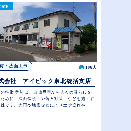
大館市
給与が高い順
（⾼卒の給与を基準）
従業員が多い順
質・法面工事
108人
式会社 アイビック東北統括支店
社の特徴 弊社は、自然災害から人々の暮らしを
るために、法面保護工や落石対策工などを施工す
社です。大雨や地震などにより土砂崩れや...