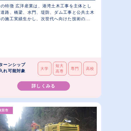
社の特徴 広洋産業は、港湾土木工事を主体とし
、道路、橋梁、水門、堤防、ダム工事と公共土木
の施工実績生かし、次世代へ向けた技術の...
ターンシップ
短大
大学
専門
高校
入れ可能対象
高専
詳しくみる
秋田市