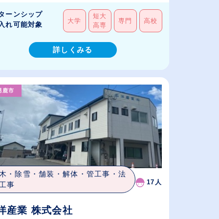
ターンシップ
短大
大学
専門
高校
入れ可能対象
高専
詳しくみる
男鹿市
木・除雪・舗装・解体・管工事・法
17人
工事
洋産業 株式会社