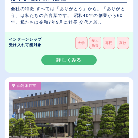
会社の特徴 すべては「ありがとう」から。「ありがと
う」は私たちの合言葉です。 昭和40年の創業から60
年。私たちは令和7年9月に社長 交代と若...
インターンシップ
短大
大学
専門
高校
受け入れ可能対象
高専
詳しくみる
由利本荘市