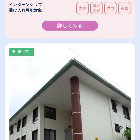
インターンシップ
短大
大学
専門
高校
受け入れ可能対象
高専
詳しくみる
横手市