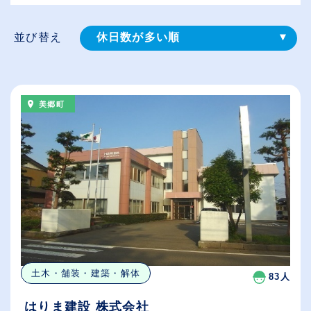
並び替え
休日数が多い順
登録⽇順
給与が高い順
美郷町
（⾼卒の給与を基準）
従業員が多い順
土木・舗装・建築・解体
83人
はりま建設 株式会社