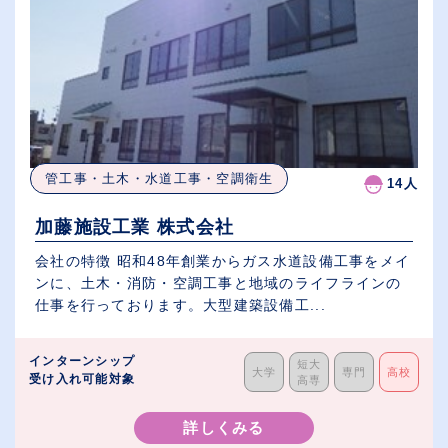
管工事・土木・水道工事・空調衛生
14人
加藤施設工業 株式会社
会社の特徴 昭和48年創業からガス水道設備工事をメイ
ンに、土木・消防・空調工事と地域のライフラインの
仕事を行っております。大型建築設備工...
インターンシップ
短大
大学
専門
高校
受け入れ可能対象
高専
詳しくみる