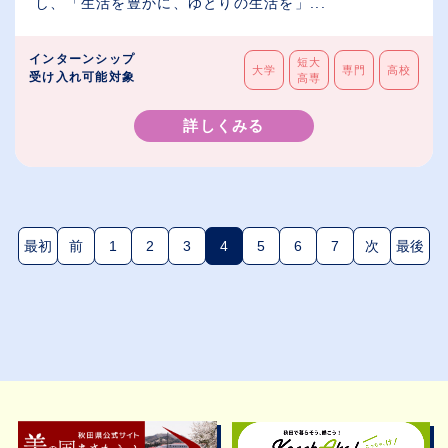
し、「生活を豊かに、ゆとりの生活を」...
インターンシップ
短大
大学
専門
高校
受け入れ可能対象
高専
詳しくみる
最初
前
1
2
3
4
5
6
7
次
最後
(現在のページ)