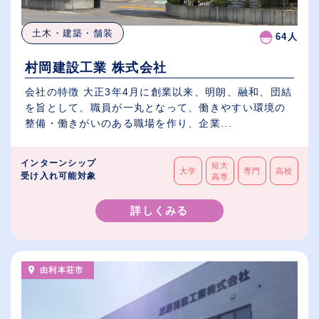
土木・建築・舗装
64人
村岡建設工業 株式会社
会社の特徴 大正3年4月に創業以来、明朗、融和、団結
を旨として、職員が一丸となって、働きやすい環境の
整備・働きがいのある職場を作り、企業...
インターンシップ
短大
大学
専門
高校
受け入れ可能対象
高専
詳しくみる
由利本荘市