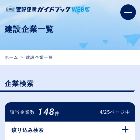
建設企業一覧
ホーム
建設企業一覧
企業検索
148
該当企業数
4/25ページ中
件
絞り込み検索