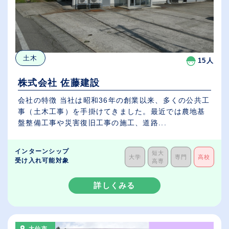
土木
15人
株式会社 佐藤建設
会社の特徴 当社は昭和36年の創業以来、多くの公共工
事（土木工事）を手掛けてきました。最近では農地基
盤整備工事や災害復旧工事の施工、道路...
インターンシップ
短大
大学
専門
高校
受け入れ可能対象
高専
詳しくみる
大仙市