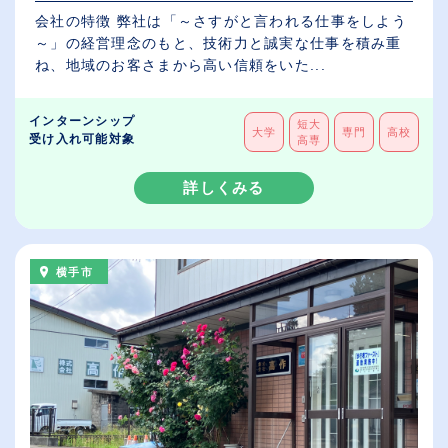
会社の特徴 弊社は「～さすがと言われる仕事をしよう
～」の経営理念のもと、技術力と誠実な仕事を積み重
ね、地域のお客さまから高い信頼をいた...
インターンシップ
短大
大学
専門
高校
受け入れ可能対象
高専
詳しくみる
横手市