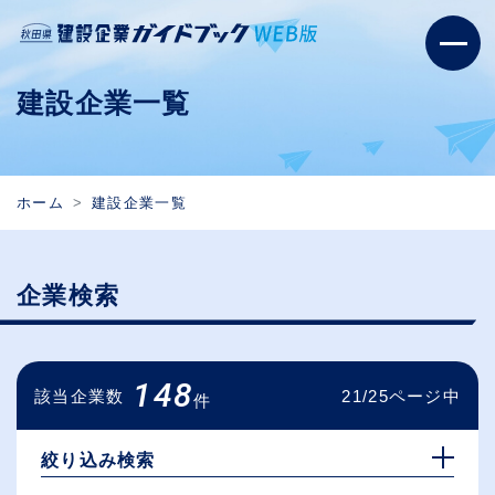
建設企業一覧
ホーム
建設企業一覧
企業検索
148
該当企業数
21/25ページ中
件
絞り込み検索