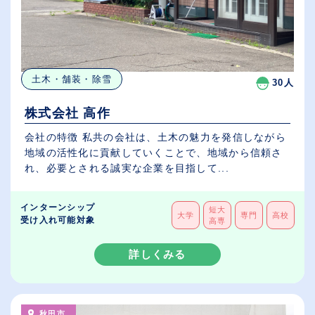
土木・舗装・除雪
30人
株式会社 高作
会社の特徴 私共の会社は、土木の魅力を発信しながら
地域の活性化に貢献していくことで、地域から信頼さ
れ、必要とされる誠実な企業を目指して...
インターンシップ
短大
大学
専門
高校
受け入れ可能対象
高専
詳しくみる
秋田市