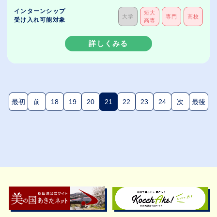
インターンシップ
短大
大学
専門
高校
受け入れ可能対象
高専
詳しくみる
最初
前
18
19
20
21
22
23
24
次
最後
(現在のページ)