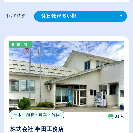
並び替え
休日数が多い順
登録⽇順
給与が高い順
横手市
（⾼卒の給与を基準）
従業員が多い順
土木・舗装・建築・解体
31人
株式会社 半田工務店