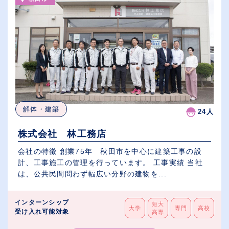
解体・建築
24人
株式会社 林工務店
会社の特徴 創業75年 秋田市を中心に建築工事の設
計、工事施工の管理を行っています。 工事実績 当社
は、公共民間問わず幅広い分野の建物を...
インターンシップ
短大
大学
専門
高校
受け入れ可能対象
高専