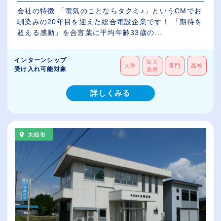
会社の特徴 「電気のことならタクミ♪」というCMでお
馴染みの20年目を迎えた総合電設企業です！ 「期待を
超える感動」を合言葉に平均年齢33歳の...
インターンシップ
短大
大学
専門
高校
受け入れ可能対象
高専
詳しくみる
大仙市