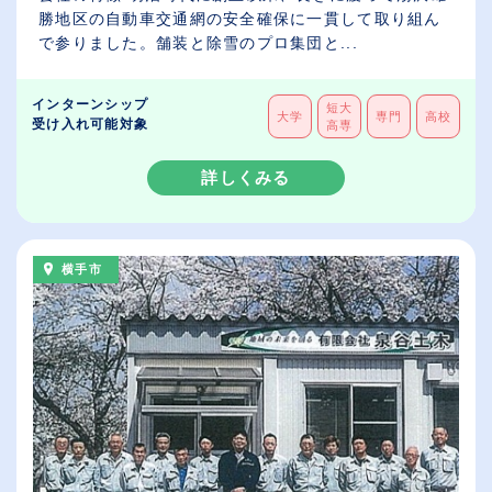
勝地区の自動車交通網の安全確保に一貫して取り組ん
で参りました。舗装と除雪のプロ集団と...
インターンシップ
短大
大学
専門
高校
受け入れ可能対象
高専
詳しくみる
横手市