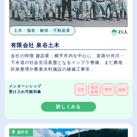
土木・舗装・解体・不動産業
21人
有限会社 泉谷土木
会社の特徴 建設業：横手市内を中心に、道路や河川・
下水道の社会生活基盤となるインフラ整備、また農地
区画整理や農業水利施設の補修工事等...
インターンシップ
短大
大学
専門
高校
受け入れ可能対象
高専
詳しくみる
湯沢市