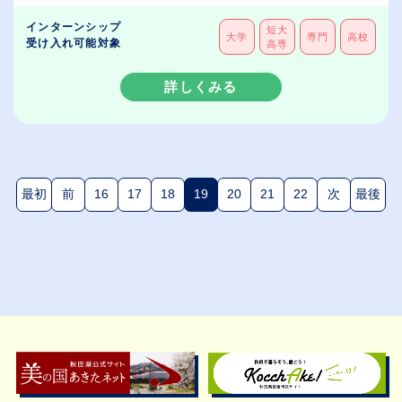
インターンシップ
短大
大学
専門
高校
受け入れ可能対象
高専
詳しくみる
最初
前
16
17
18
19
20
21
22
次
最後
(現在のページ)