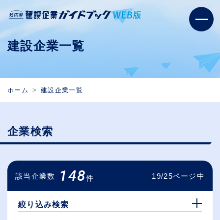
建設企業一覧
ホーム
建設企業一覧
企業検索
148
該当企業数
19/25ページ中
件
絞り込み検索