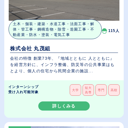
土木・舗装・建築・水道工事・法面工事・解
体・管工事・鋼構造物・除雪・造園工事・不
115人
動産業・防水・塗装・電気工事
株式会社 丸茂組
会社の特徴 創業73年、『地域とともに 人とともに』
を経営方針に、インフラ整備、防災等の公共事業はも
とより、個人の住宅から民間企業の施設...
インターンシップ
短大
大学
専門
高校
受け入れ可能対象
高専
詳しくみる