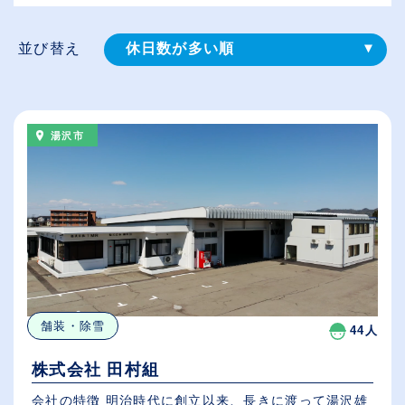
並び替え
休日数が多い順
登録⽇順
給与が高い順
湯沢市
（⾼卒の給与を基準）
従業員が多い順
舗装・除雪
44人
株式会社 田村組
会社の特徴 明治時代に創立以来、長きに渡って湯沢雄