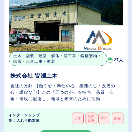
土木・舗装・建築・解体・管工事・鋼構造物・
27人
除雪・水道工事・塗装
株式会社 皆瀬土木
会社の方針 【働く心・奉仕の心・感謝の心・反省の
心・謙虚な心】この『五つの心』を持ち、品質・安
全・環境に配慮し、地域と未来のために活動...
インターンシップ
短大
大学
専門
高校
受け入れ可能対象
高専