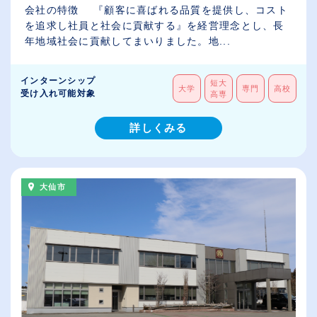
会社の特徴 『顧客に喜ばれる品質を提供し、コスト
を追求し社員と社会に貢献する』を経営理念とし、長
年地域社会に貢献してまいりました。地...
インターンシップ
短大
大学
専門
高校
受け入れ可能対象
高専
詳しくみる
大仙市