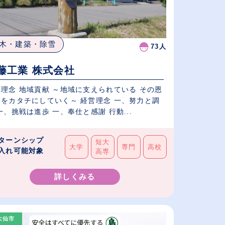
木・建築・除雪
73人
藤工業 株式会社
理念 地域貢献 ～地域に支えられている その恩
しをカタチにしていく～ 経営理念 一、努力と調
一、挑戦は進歩 一、奉仕と感謝 行動...
ターンシップ
短大
大学
専門
高校
入れ可能対象
高専
詳しくみる
大仙市