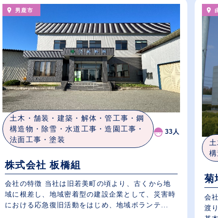
男鹿市
土木・舗装・建築・解体・管工事・鋼
構造物・除雪・水道工事・造園工事・
33人
法面工事・塗装
土
構
株式会社 板橋組
菊
会社の特徴 当社は旧若美町の頃より、古くから地
域に根差し、地域密着型の建設企業として、災害時
会社
における応急復旧活動をはじめ、地域ボランテ...
渡り