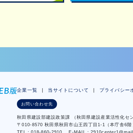
企業一覧
当サイトについて
プライバシー
お問い合わせ先
秋⽥県建設部建設政策課
（秋⽥県建設産業活性化
〒010-8570 秋田県秋田市⼭王四丁⽬1-1（本庁舎6階
TEL：018-860-2910
E-MAIL：2910center1@mail2.