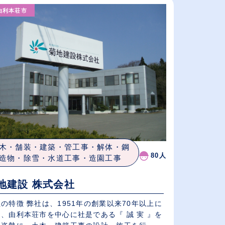
由利本荘市
給与が高い順
（⾼卒の給与を基準）
従業員が多い順
木・舗装・建築・管工事・解体・鋼
80人
造物・除雪・水道工事・造園工事
地建設 株式会社
の特徴 弊社は、1951年の創業以来70年以上に
、由利本荘市を中心に社是である『 誠 実 』を