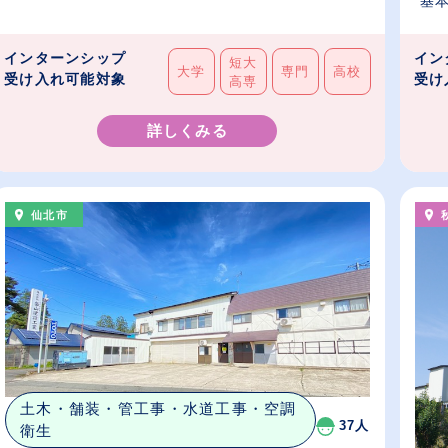
基本
インターンシップ
イン
短大
大学
専門
高校
受け入れ可能対象
受け
高専
詳しくみる
仙北市
土木・舗装・管工事・水道工事・空調
37人
衛生