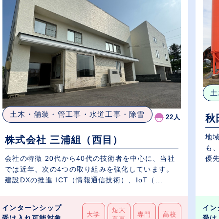
土
土木・舗装・管工事・水道工事・除雪
秋
22人
地
株式会社 三浦組（西目）
も
優
会社の特徴 20代から40代の技術者を中心に、当社
の..
では近年、次の4つの取り組みを強化しています。
建設DXの推進 ICT（情報通信技術）、IoT（...
インターンシップ
イン
短大
大学
専門
高校
受け入れ可能対象
受け