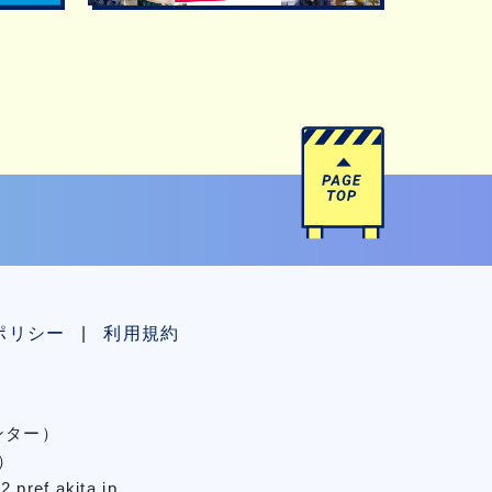
ポリシー
利用規約
センター）
）
pref.akita.jp