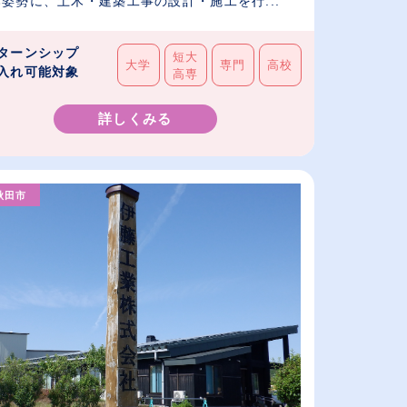
姿勢に、土木・建築工事の設計・施工を行...
ターンシップ
短大
大学
専門
高校
入れ可能対象
高専
詳しくみる
秋田市