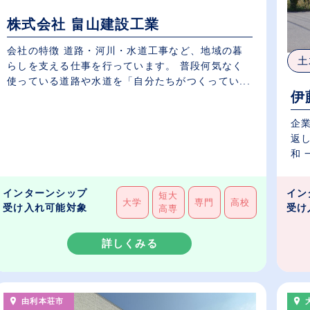
株式会社 畠山建設工業
会社の特徴 道路・河川・水道工事など、地域の暮
土
らしを支える仕事を行っています。 普段何気なく
使っている道路や水道を「自分たちがつくってい...
伊
企業
返
和 
インターンシップ
イン
短大
大学
専門
高校
受け入れ可能対象
受け
高専
詳しくみる
由利本荘市