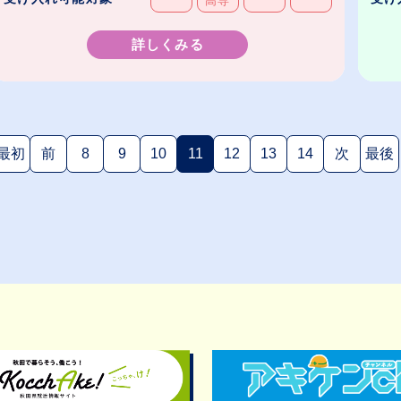
高専
詳しくみる
最初
前
8
9
10
11
12
13
14
次
最後
(現在のページ)