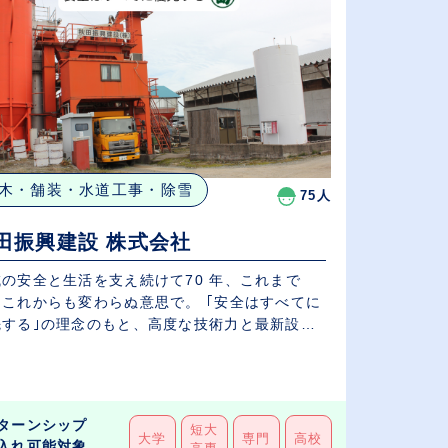
木・舗装・水道工事・除雪
75人
田振興建設 株式会社
域の安全と生活を支え続けて70 年、これまで
、これからも変わらぬ意思で。 ｢安全はすべてに
先する｣の理念のもと、高度な技術力と最新設備
.
ターンシップ
短大
大学
専門
高校
入れ可能対象