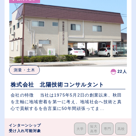
測量・土木
22人
株式会社 北陽技術コンサルタント
会社の特徴 当社は1975年5月2日の創業以来、秋田
を主軸に地域密着を第一に考え、地域社会へ技術と真
心で貢献するを合言葉に50年間頑張ってま...
インターンシップ
短大
大学
専門
高校
受け入れ可能対象
高専