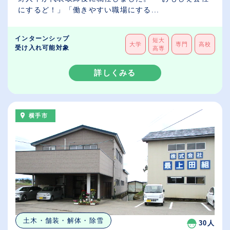
にするど！」「働きやすい職場にする...
インターンシップ
短大
大学
専門
高校
受け入れ可能対象
高専
詳しくみる
横手市
土木・舗装・解体・除雪
30人