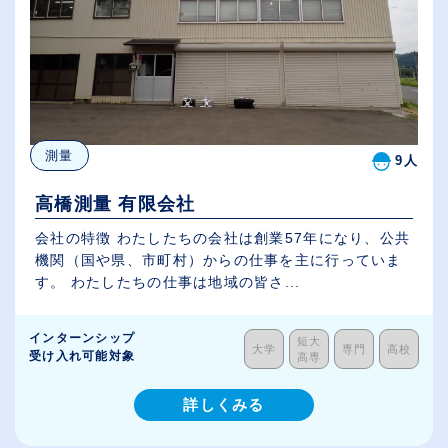
測量
9人
高橋測量 有限会社
会社の特徴 わたしたちの会社は創業57年になり、公共
機関（国や県、市町村）からの仕事を主に行っていま
す。 わたしたちの仕事は地域の皆さ...
インターンシップ
短大
大学
専門
高校
受け入れ可能対象
高専
詳しくみる