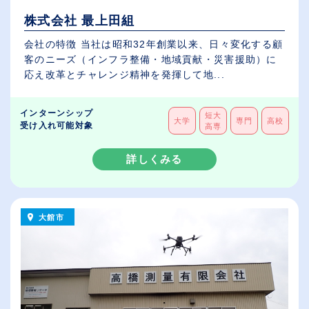
株式会社 最上田組
会社の特徴 当社は昭和32年創業以来、日々変化する顧
客のニーズ（インフラ整備・地域貢献・災害援助）に
応え改革とチャレンジ精神を発揮して地...
インターンシップ
短大
大学
専門
高校
受け入れ可能対象
高専
詳しくみる
大館市