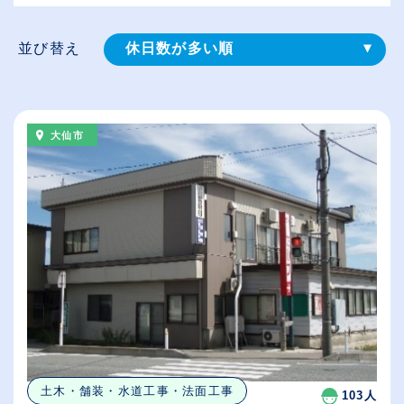
並び替え
休日数が多い順
登録⽇順
給与が高い順
大仙市
（⾼卒の給与を基準）
従業員が多い順
土木・舗装・水道工事・法面工事
103人