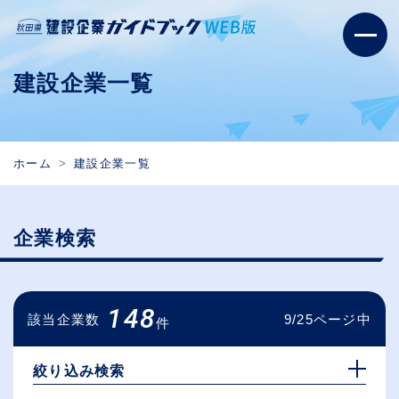
建設企業一覧
ホーム
建設企業一覧
企業検索
148
該当企業数
9/25ページ中
件
絞り込み検索