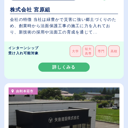
株式会社 宮原組
会社の特徴 当社は緑豊かで災害に強い郷土づくりのた
め、創業時から法面保護工事の施工に力を入れてお
り、新技術の採用や法面工の育成を通じて...
インターンシップ
短大
大学
専門
高校
受け入れ可能対象
高専
詳しくみる
由利本荘市