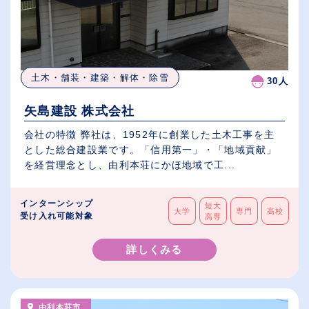
土木・舗装・建築・解体・除雪
30人
矢島建設 株式会社
会社の特徴 弊社は、1952年に創業した土木工事を主
とした総合建設業です。「信用第一」・「地域貢献」
を経営理念とし、由利本荘にかほ地域で工...
インターンシップ
短大
大学
専門
高校
受け入れ可能対象
高専
詳しくみる
由利本荘市