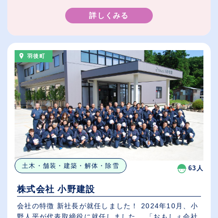
詳しくみる
羽後町
土木・舗装・建築・解体・除雪
63人
株式会社 小野建設
会社の特徴 新社長が就任しました！ 2024年10月、小
野人平が代表取締役に就任しました。 「おもしぇ会社