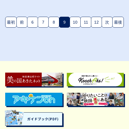
最初
前
6
7
8
9
10
11
12
次
最後
(現在のページ)