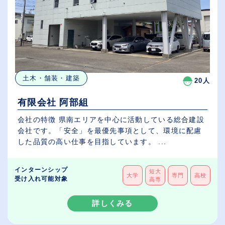
土木・舗装・建築
20人
有限会社 阿部組
会社の特徴 県南エリアを中心に活動している総合建設
会社です。「安全」を最優先事項として、環境に配慮
した品質の高い仕事を目指しています。 ...
インターンシップ
短大
大学
専門
高校
受け入れ可能対象
高専
詳しくみる