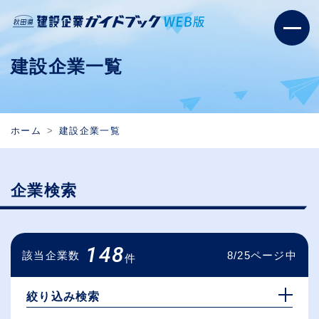
建設企業一覧
ホーム
建設企業一覧
企業検索
148
該当企業数
8/25ページ中
件
絞り込み検索