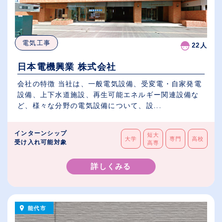
電気工事
22人
日本電機興業 株式会社
会社の特徴 当社は、一般電気設備、受変電・自家発電
設備、上下水道施設、再生可能エネルギー関連設備な
ど、様々な分野の電気設備について、設...
インターンシップ
短大
大学
専門
高校
受け入れ可能対象
高専
詳しくみる
能代市