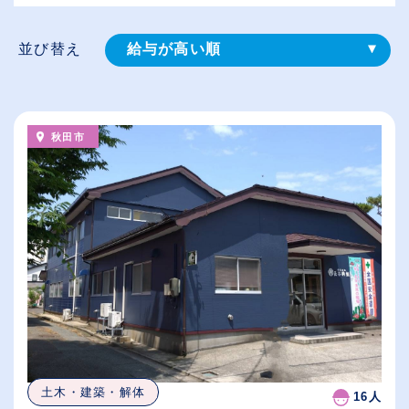
並び替え
給与が高い順
登録⽇順
従業員が多い順
秋田市
休日数が多い順
土木・建築・解体
16人