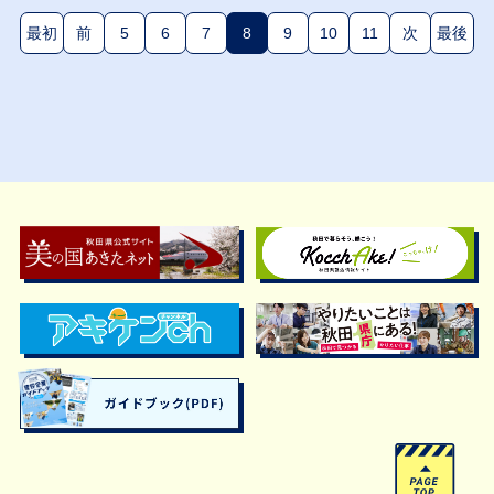
最初
前
5
6
7
8
9
10
11
次
最後
(現在のページ)