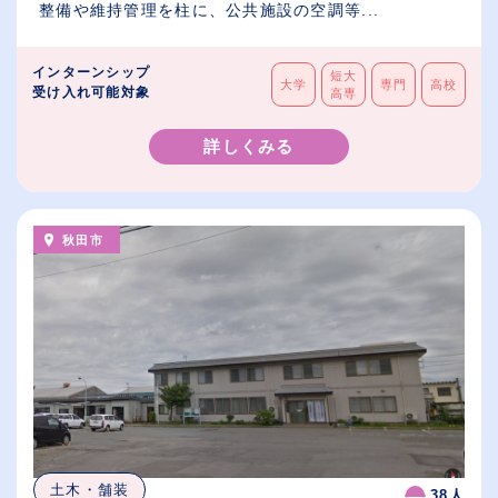
整備や維持管理を柱に、公共施設の空調等...
インターンシップ
短大
大学
専門
高校
受け入れ可能対象
高専
詳しくみる
秋田市
土木・舗装
38人