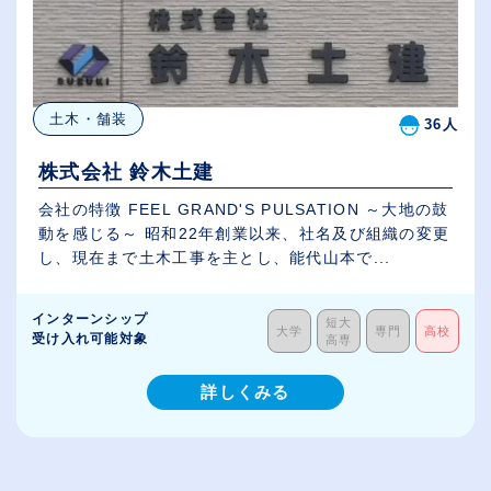
土木・舗装
36人
株式会社 鈴木土建
会社の特徴 FEEL GRAND'S PULSATION ～大地の鼓
動を感じる～ 昭和22年創業以来、社名及び組織の変更
し、現在まで土木工事を主とし、能代山本で...
インターンシップ
短大
大学
専門
高校
受け入れ可能対象
高専
詳しくみる