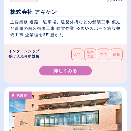
株式会社 アキケン
主要業務 道路・駐車場、建築外構などの舗装工事 傷ん
だ道路の舗装補修工事 除雪作業 公園やスポーツ施設整
備工事 企業理念3E 豊かな...
インターンシップ
短大
大学
専門
高校
受け入れ可能対象
高専
詳しくみる
秋田市