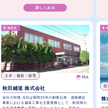
詳しくみる
秋田市
土木・舗装・除雪
33人
防
秋田鋪道 株式会社
会社の特徴 当社は昭和25年の創業以来、道路建設
株
事業における舗装工事を主要業務として、秋田県の
会