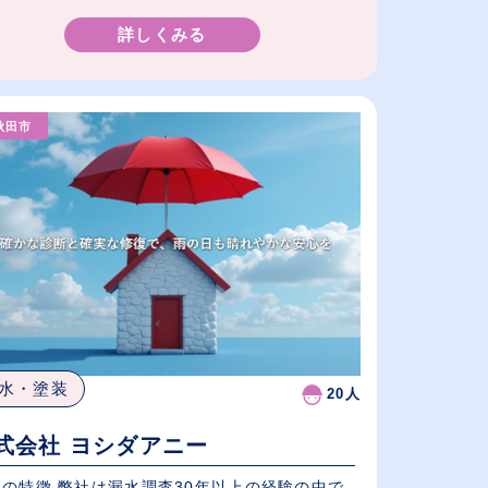
詳しくみる
秋田市
水・塗装
20人
式会社 ヨシダアニー
社の特徴 弊社は漏水調査30年以上の経験の中で