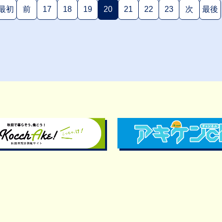
最初
前
17
18
19
20
21
22
23
次
最後
(現在のページ)