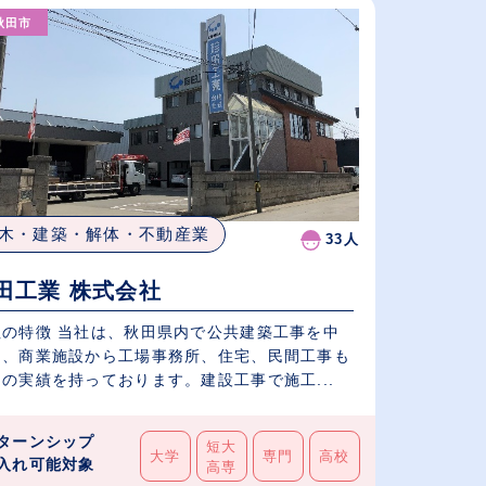
（⾼卒の給与を基準）
秋田市
従業員が多い順
休日数が多い順
木・建築・解体・不動産業
33人
田工業 株式会社
社の特徴 当社は、秋田県内で公共建築工事を中
に、商業施設から工場事務所、住宅、民間工事も
の実績を持っております。建設工事で施工...
ターンシップ
短大
大学
専門
高校
入れ可能対象
高専