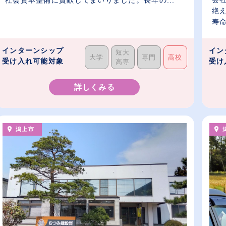
社会資本整備に貢献してまいりました。長年の...
絶
寿命
インターンシップ
イン
短大
大学
専門
高校
受け入れ可能対象
受け
高専
詳しくみる
潟上市