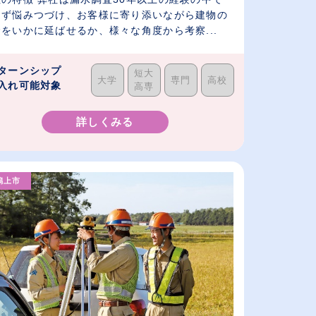
えず悩みつづけ、お客様に寄り添いながら建物の
をいかに延ばせるか、様々な角度から考察...
ターンシップ
短大
大学
専門
高校
入れ可能対象
高専
詳しくみる
潟上市