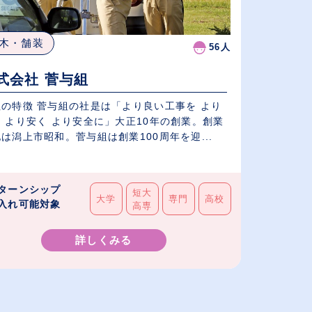
木・舗装
56人
式会社 菅与組
社の特徴 菅与組の社是は「より良い工事を より
 より安く より安全に」大正10年の創業。創業
は潟上市昭和。菅与組は創業100周年を迎...
ターンシップ
短大
大学
専門
高校
入れ可能対象
高専
詳しくみる