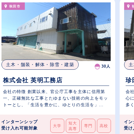
秋田市
土
土木・舗装・解体・除雪・建築
30人
珍
株式会社 英明工務店
会
会社の特徴 創業以来、官公庁工事を主体に信用第
心
一、正確無比な工事とたゆまない技術の向上をモッ
多く
トーとし、「生活を豊かに、ゆとりの生活を」...
インターンシップ
イン
短大
大学
専門
高校
受け入れ可能対象
受け
高専