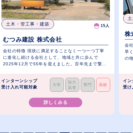
土
土木・管工事・建築
15人
株
むつみ建設 株式会社
会
会社の特徴 現状に満足することなく一つ一つ丁寧
早く
に進化し続ける会社として、地域と共に歩んで
の地
2025年12月で55年を迎えました。百年先まで繋ぐ
和...
インターンシップ
イン
短大
大学
専門
高校
受け入れ可能対象
受け
高専
詳しくみる