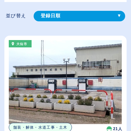
並び替え
登録⽇順
給与が高い順
（⾼卒の給与を基準）
大仙市
従業員が多い順
休日数が多い順
舗装・解体・水道工事・土木
21人