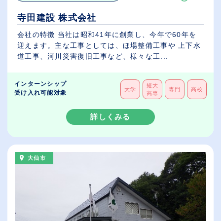
寺田建設 株式会社
会社の特徴 当社は昭和41年に創業し、今年で60年を
迎えます。主な工事としては、ほ場整備工事や 上下水
道工事、河川災害復旧工事など、様々な工...
インターンシップ
短大
大学
専門
高校
受け入れ可能対象
高専
詳しくみる
大仙市