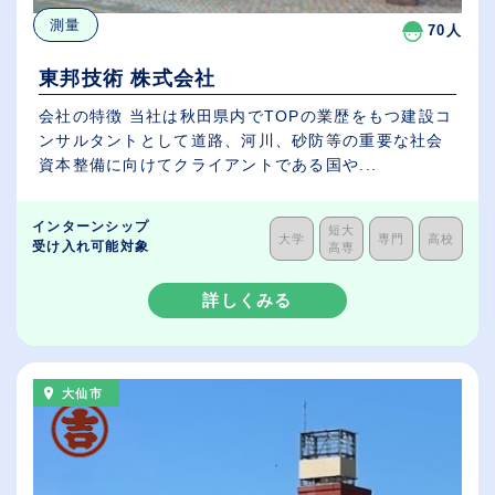
測量
70人
東邦技術 株式会社
会社の特徴 当社は秋田県内でTOPの業歴をもつ建設コ
ンサルタントとして道路、河川、砂防等の重要な社会
資本整備に向けてクライアントである国や...
インターンシップ
短大
大学
専門
高校
受け入れ可能対象
高専
詳しくみる
大仙市