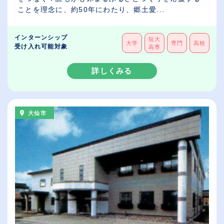
ことを理念に、約50年にわたり、郷土愛...
インターンシップ
短大
大学
専門
高校
受け入れ可能対象
高専
詳しくみる
大仙市