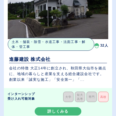
土木・舗装・除雪・水道工事・法面工事・解
32人
体・管工事
進藤建設 株式会社
会社の特徴 大正14年に創立され、秋田県大仙市を拠点
に、地域の暮らしと産業を支える総合建設会社です。
創業以来「誠実な施工」「安全第一」「...
インターンシップ
短大
大学
専門
高校
受け入れ可能対象
高専
詳しくみる