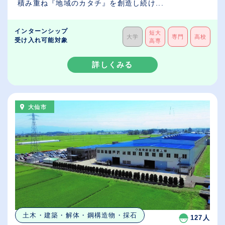
積み重ね『地域のカタチ』を創造し続け...
インターンシップ
短大
大学
専門
高校
受け入れ可能対象
高専
詳しくみる
大仙市
土木・建築・解体・鋼構造物・採石
127人