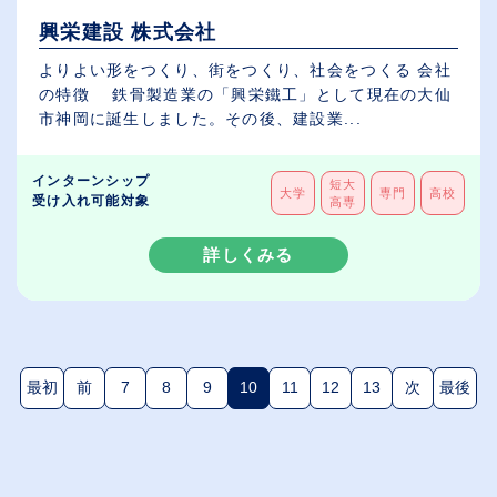
興栄建設 株式会社
よりよい形をつくり、街をつくり、社会をつくる 会社
の特徴 鉄骨製造業の「興栄鐵工」として現在の大仙
市神岡に誕生しました。その後、建設業...
インターンシップ
短大
大学
専門
高校
受け入れ可能対象
高専
詳しくみる
最初
前
7
8
9
10
11
12
13
次
最後
(現在のページ)