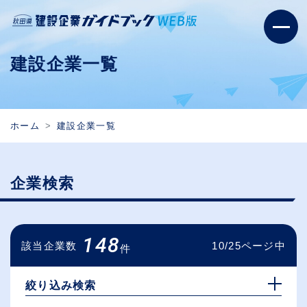
建設企業一覧
ホーム
建設企業一覧
企業検索
148
該当企業数
10/25ページ中
件
絞り込み検索