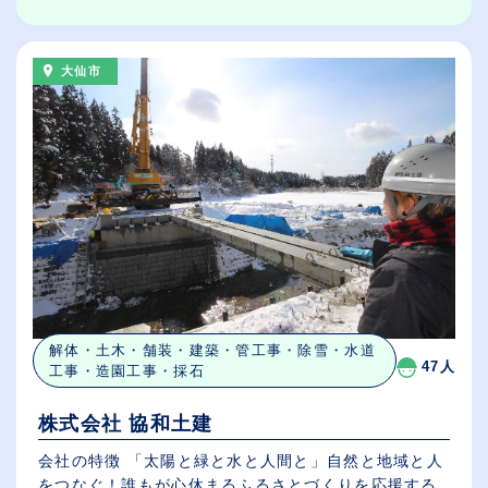
大仙市
解体・土木・舗装・建築・管工事・除雪・水道
47人
工事・造園工事・採石
株式会社 協和土建
会社の特徴 「太陽と緑と水と人間と」自然と地域と人
をつなぐ！誰もが心休まるふるさとづくりを応援する