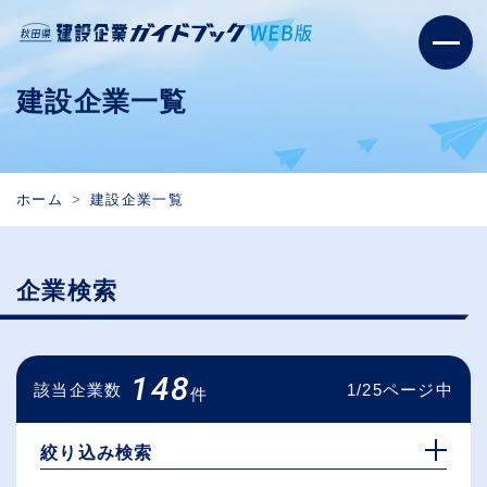
建設企業一覧
ホーム
建設企業一覧
企業検索
148
該当企業数
1/25ページ中
件
絞り込み検索