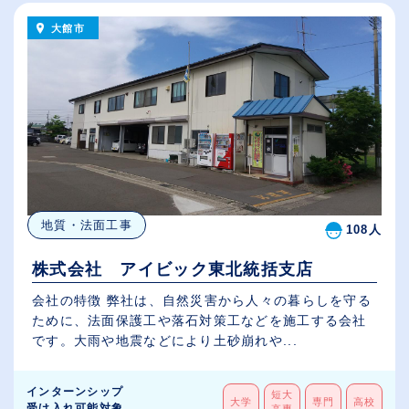
大館市
地質・法面工事
108人
株式会社 アイビック東北統括支店
会社の特徴 弊社は、自然災害から人々の暮らしを守る
ために、法面保護工や落石対策工などを施工する会社
です。大雨や地震などにより土砂崩れや...
インターンシップ
短大
大学
専門
高校
受け入れ可能対象