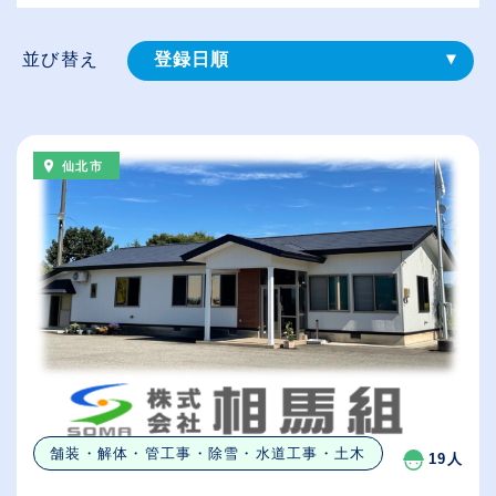
並び替え
登録⽇順
給与が高い順
（⾼卒の給与を基準）
仙北市
従業員が多い順
休日数が多い順
舗装・解体・管工事・除雪・水道工事・土木
19人