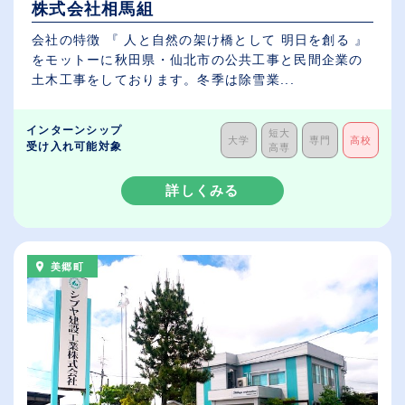
株式会社相馬組
会社の特徴 『 人と自然の架け橋として 明日を創る 』
をモットーに秋田県・仙北市の公共工事と民間企業の
土木工事をしております。冬季は除雪業...
インターンシップ
短大
大学
専門
高校
受け入れ可能対象
高専
詳しくみる
美郷町