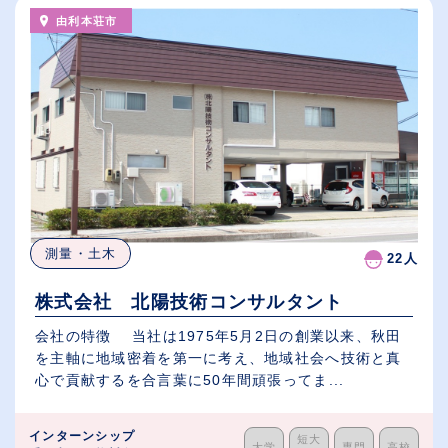
由利本荘市
測量・土木
22人
株式会社 北陽技術コンサルタント
会社の特徴 当社は1975年5月2日の創業以来、秋田
を主軸に地域密着を第一に考え、地域社会へ技術と真
心で貢献するを合言葉に50年間頑張ってま...
インターンシップ
短大
大学
専門
高校