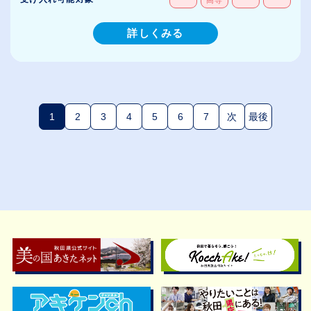
高専
詳しくみる
1
2
3
4
5
6
7
次
最後
(現在のページ)