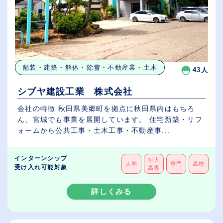
舗装・建築・解体・除雪・不動産業・土木
43人
シブヤ建設工業 株式会社
会社の特徴 秋田県美郷町を拠点に秋田県内はもちろ
ん、宮城でも事業を展開しています。 住宅新築・リフ
ォームから公共工事・土木工事・不動産事...
インターンシップ
短大
大学
専門
高校
受け入れ可能対象
高専
詳しくみる