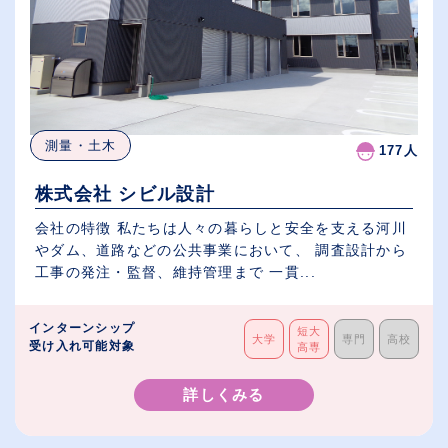
測量・土木
177人
株式会社 シビル設計
会社の特徴 私たちは人々の暮らしと安全を支える河川
やダム、道路などの公共事業において、 調査設計から
工事の発注・監督、維持管理まで 一貫...
インターンシップ
短大
大学
専門
高校
受け入れ可能対象
高専
詳しくみる