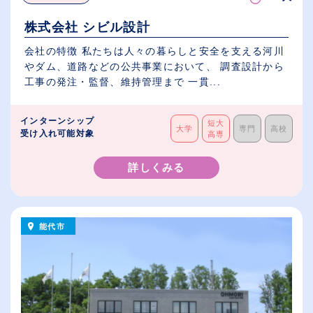
株式会社 シビル設計
会社の特徴 私たちは人々の暮らしと安全を支える河川
やダム、道路などの公共事業において、 調査設計から
工事の発注・監督、維持管理まで 一貫...
インターンシップ
短大
大学
専門
高校
受け入れ可能対象
高専
詳しくみる
能代市