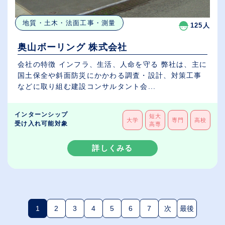
地質・土木・法面工事・測量
125人
奥山ボーリング 株式会社
会社の特徴 インフラ、生活、人命を守る 弊社は、主に
国土保全や斜面防災にかかわる調査・設計、対策工事
などに取り組む建設コンサルタント会...
インターンシップ
短大
大学
専門
高校
受け入れ可能対象
高専
詳しくみる
1
2
3
4
5
6
7
次
最後
(現在のページ)