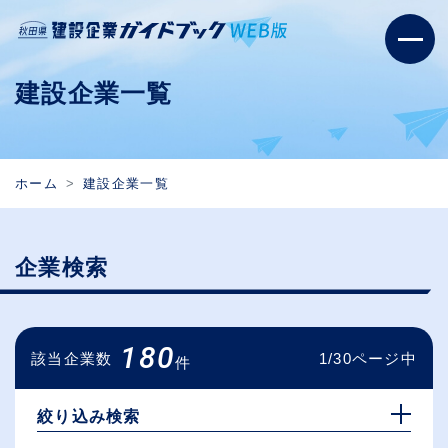
建設企業一覧
ホーム
建設企業一覧
企業検索
180
該当企業数
1/30ページ中
件
絞り込み検索