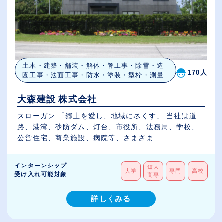
土木・建築・舗装・解体・管工事・除雪・造
170人
園工事・法面工事・防水・塗装・型枠・測量
大森建設 株式会社
スローガン 「郷土を愛し、地域に尽くす」 当社は道
路、港湾、砂防ダム、灯台、市役所、法務局、学校、
公営住宅、商業施設、病院等、さまざま...
インターンシップ
短大
大学
専門
高校
受け入れ可能対象
高専
詳しくみる