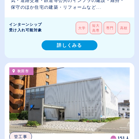
気・道路交通・鉄道等公共のインフラの建設・維持・
保守のほか住宅の建築・リフォームなど...
インターンシップ
短大
大学
専門
高校
受け入れ可能対象
高専
詳しくみる
秋田市
管工事
151人