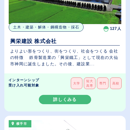
土木・建築・解体・鋼構造物・採石
127人
興栄建設 株式会社
よりよい形をつくり、街をつくり、社会をつくる 会社
の特徴 鉄骨製造業の「興栄鐵工」として現在の大仙
市神岡に誕生しました。その後、建設業...
インターンシップ
短大
大学
専門
高校
受け入れ可能対象
高専
詳しくみる
横手市