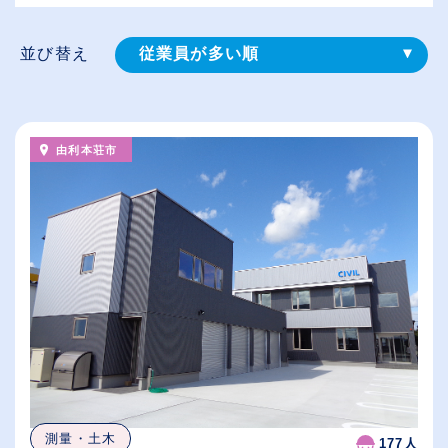
並び替え
従業員が多い順
登録⽇順
給与が高い順
由利本荘市
（⾼卒の給与を基準）
休日数が多い順
測量・土木
177人