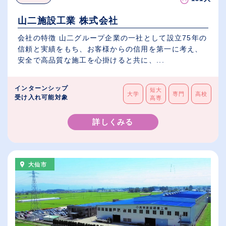
山二施設工業 株式会社
会社の特徴 山二グループ企業の一社として設立75年の
信頼と実績をもち、お客様からの信用を第一に考え、
安全で高品質な施工を心掛けると共に、...
インターンシップ
短大
大学
専門
高校
受け入れ可能対象
高専
詳しくみる
大仙市