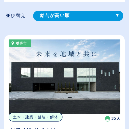
並び替え
給与が高い順
登録⽇順
従業員が多い順
横手市
休日数が多い順
土木・建築・舗装・解体
35人