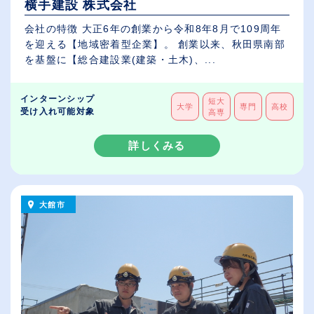
横手建設 株式会社
会社の特徴 大正6年の創業から令和8年8月で109周年
を迎える【地域密着型企業】。 創業以来、秋田県南部
を基盤に【総合建設業(建築・土木)、...
インターンシップ
短大
大学
専門
高校
受け入れ可能対象
高専
詳しくみる
大館市