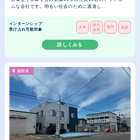
ムな会社です。明るい社会のために邁進し...
インターンシップ
短大
大学
専門
高校
受け入れ可能対象
高専
詳しくみる
秋田市