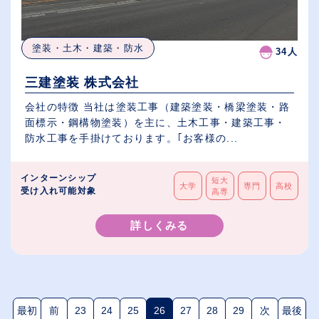
塗装・土木・建築・防水
34人
三建塗装 株式会社
会社の特徴 当社は塗装工事（建築塗装・橋梁塗装・路
面標示・鋼構物塗装）を主に、土木工事・建築工事・
防水工事を手掛けております。｢お客様の...
インターンシップ
短大
大学
専門
高校
受け入れ可能対象
高専
詳しくみる
最初
前
23
24
25
26
27
28
29
次
最後
(現在のページ)