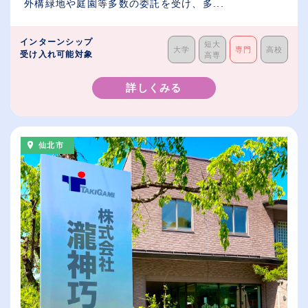
外構緑地や庭園等多数の委託を受け、多...
インターンシップ
短大
大学
専門
高校
受け入れ可能対象
高専
詳しくみる
仙北市