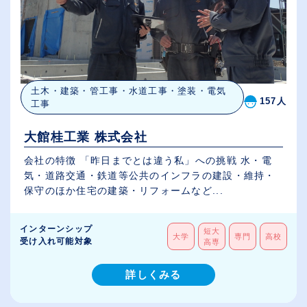
土木・建築・管工事・水道工事・塗装・電気
157人
工事
大館桂工業 株式会社
会社の特徴 「昨日までとは違う私」への挑戦 水・電
気・道路交通・鉄道等公共のインフラの建設・維持・
保守のほか住宅の建築・リフォームなど...
インターンシップ
短大
大学
専門
高校
受け入れ可能対象
高専
詳しくみる