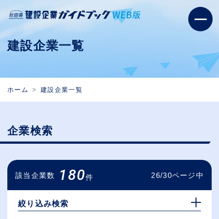
建設企業一覧
ホーム
建設企業一覧
企業検索
180
該当企業数
26/30ページ中
件
絞り込み検索