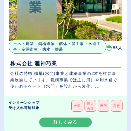
土木・建築・鋼構造物・解体・管工事・水道工
53人
事・空調衛生・防水・塗装
株式会社 瀧神巧業
会社の特徴 鐵構(水門)事業と建築事業の2本を柱に事
業展開しています。鐵構事業では主に河川や用水路で
使われるゲート（水門）を設計から製作、...
インターンシップ
短大
大学
専門
高校
受け入れ可能対象
高専
詳しくみる