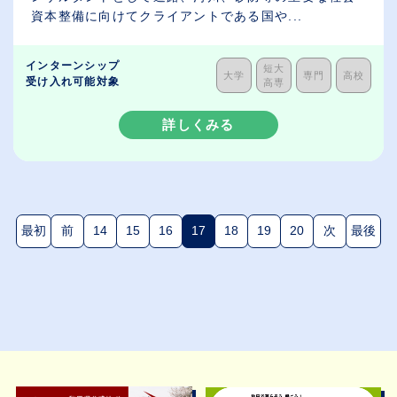
資本整備に向けてクライアントである国や...
インターンシップ
短大
大学
専門
高校
受け入れ可能対象
高専
詳しくみる
最初
前
14
15
16
17
18
19
20
次
最後
(現在のページ)