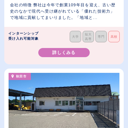
会社の特徴 弊社は今年で創業109年目を迎え、古い歴
史のなかで現代へ受け継がれている「優れた技術力」
で地域に貢献してまいりました。「地域と...
インターンシップ
短大
大学
専門
高校
受け入れ可能対象
高専
詳しくみる
秋田市