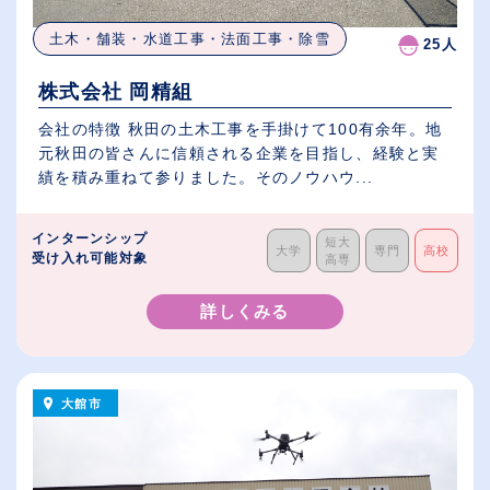
土木・舗装・水道工事・法面工事・除雪
25人
株式会社 岡精組
会社の特徴 秋田の土木工事を手掛けて100有余年。地
元秋田の皆さんに信頼される企業を目指し、経験と実
績を積み重ねて参りました。そのノウハウ...
インターンシップ
短大
大学
専門
高校
受け入れ可能対象
高専
詳しくみる
大館市