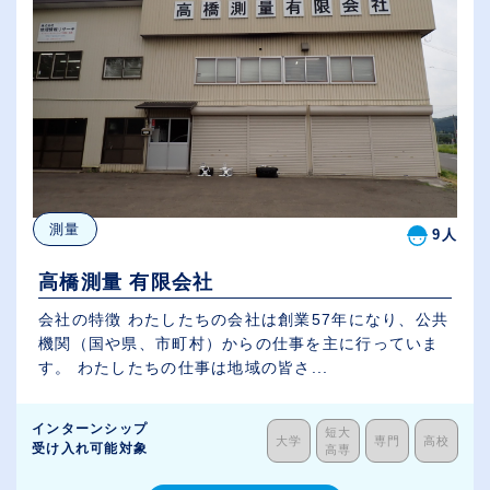
測量
9人
高橋測量 有限会社
会社の特徴 わたしたちの会社は創業57年になり、公共
機関（国や県、市町村）からの仕事を主に行っていま
す。 わたしたちの仕事は地域の皆さ...
インターンシップ
短大
大学
専門
高校
受け入れ可能対象
高専