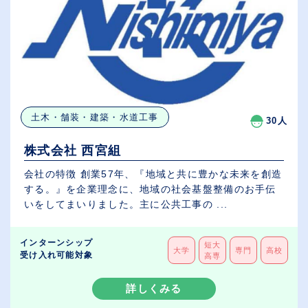
土木・舗装・建築・水道工事
30人
株式会社 西宮組
会社の特徴 創業57年、『地域と共に豊かな未来を創造
する。』を企業理念に、地域の社会基盤整備のお手伝
いをしてまいりました。主に公共工事の ...
インターンシップ
短大
大学
専門
高校
受け入れ可能対象
高専
詳しくみる