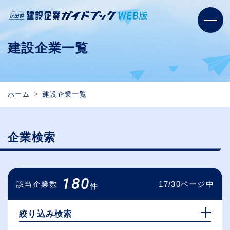
建設企業一覧
ホーム
建設企業一覧
企業検索
180
該当企業数
17/30ページ中
件
絞り込み検索