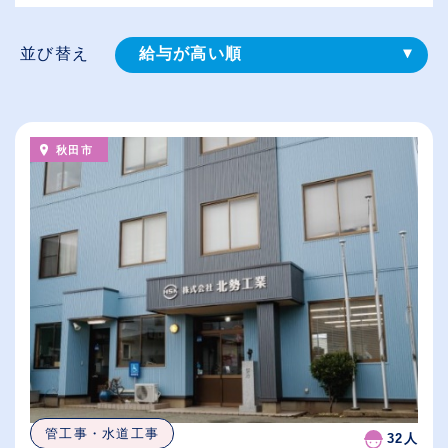
並び替え
給与が高い順
登録⽇順
従業員が多い順
秋田市
休日数が多い順
管工事・水道工事
32人